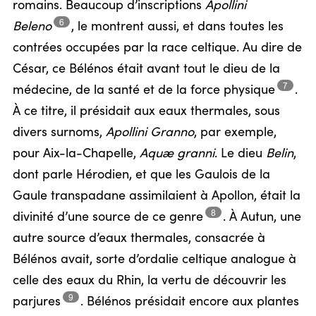
romains. Beaucoup d’inscriptions
Apollini
6
Beleno
,
le montrent aussi, et dans toutes les
contrées occupées par la race celtique. Au dire de
César, ce Bélénos était avant tout le dieu de la
7
médecine, de la santé et de la force
physique
.
À ce titre, il présidait aux eaux thermales, sous
divers surnoms,
Apollini Granno
, par exemple,
pour Aix-la-Chapelle,
Aquæ granni
. Le dieu
Belin
,
dont parle Hérodien, et que les Gaulois de la
Gaule transpadane assimilaient à Apollon, était la
8
divinité d’une source de ce
genre
.
À Autun, une
autre source d’eaux thermales, consacrée à
Bélénos avait, sorte d’ordalie celtique analogue à
celle des eaux du Rhin, la vertu de découvrir les
9
parjures
.
Bélénos présidait encore aux plantes