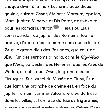
chaque divinité latine ? Les principaux dieux
gaulois, suivant César, étaient : Mercure, Apollon,
Mars, Jupiter, Minerve et Dis Pater, c’est-à-dire
4
pour les Romains,
Pluton
.
Hésus ou Ésus
correspondait au Jupiter des Romains. Tout le
prouve, d’abord c’est le même nom que celui de
Zeus
, le grand dieu des Peslages, que celui de
Æsu, l’un des surnoms d’Indra, dans le
Rig-Véda
,
que l’
Aisa
, ou Destin, des Hellènes, que les Ases de
Woden, et enfin que l’Æsar, le grand dieu des
Étrusques. Sur l’autel du Musée de Cluny, Ésus
cueillant une branche de chêne est, en face du
Jupiter romain, comme Vulcain, le dieu du travail
dans les villes, est en face du Tauros Trigaranos,
symbole du travail agricole chez les Celtes. Donc,