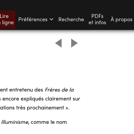
Lire
PDFs
Préférences
Recherche
À propos
 ligne
et infos
ment entretenu des
Frères de la
as encore expliqués clairement sur
ications très prochainement ».
l
Illuminisme
, comme le nom