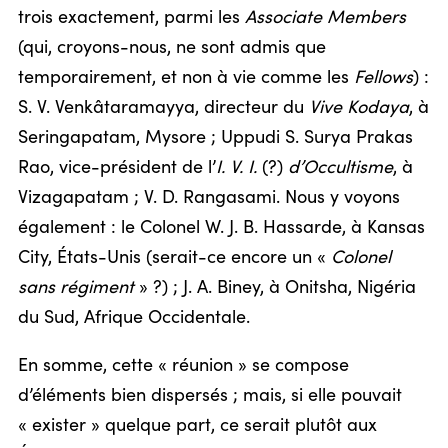
trois exactement, parmi les
Associate Members
(qui, croyons-nous, ne sont admis que
temporairement, et non à vie comme les
Fellows
) :
S. V. Venkâtaramayya, directeur du
Vive Kodaya
, à
Seringapatam, Mysore ; Uppudi S. Surya Prakas
Rao, vice-président de l’
I. V. I.
(?)
d’Occultisme
, à
Vizagapatam ; V. D. Rangasami. Nous y voyons
également : le Colonel W. J. B. Hassarde, à Kansas
City, États-Unis (serait-ce encore un «
Colonel
sans régiment
» ?) ; J. A. Biney, à Onitsha, Nigéria
du Sud, Afrique Occidentale.
En somme, cette « réunion » se compose
d’éléments bien dispersés ; mais, si elle pouvait
« exister » quelque part, ce serait plutôt aux