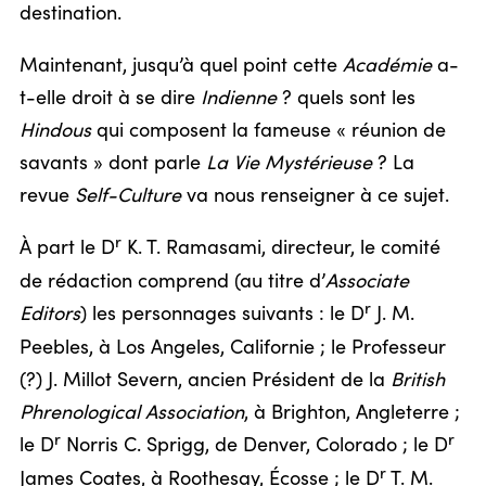
destination.
Maintenant, jusqu’à quel point cette
Académie
a-
t-elle droit à se dire
Indienne
? quels sont les
Hindous
qui composent la fameuse « réunion de
savants » dont parle
La Vie Mystérieuse
? La
revue
Self-Culture
va nous renseigner à ce sujet.
r
À part le D
K. T. Ramasami, directeur, le comité
de rédaction comprend (au titre d’
Associate
r
Editors
) les personnages suivants : le D
J. M.
Peebles, à Los Angeles, Californie ; le Professeur
(?) J. Millot Severn, ancien Président de la
British
Phrenological Association
, à Brighton, Angleterre ;
r
r
le D
Norris C. Sprigg, de Denver, Colorado ; le D
r
James Coates, à Roothesay, Écosse ; le D
T. M.