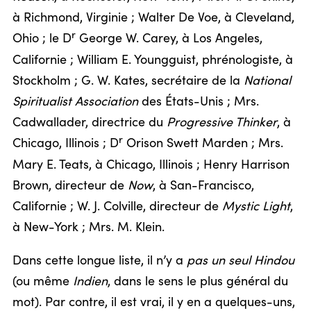
à Richmond, Virginie ; Walter De Voe, à Cleveland,
r
Ohio ; le D
George W. Carey, à Los Angeles,
Californie ; William E. Youngguist, phrénologiste, à
Stockholm ; G. W. Kates, secrétaire de la
National
Spiritualist Association
des États-Unis ; Mrs.
Cadwallader, directrice du
Progressive Thinker
, à
r
Chicago, Illinois ; D
Orison Swett Marden ; Mrs.
Mary E. Teats, à Chicago, Illinois ; Henry Harrison
Brown, directeur de
Now
, à San-Francisco,
Californie ; W. J. Colville, directeur de
Mystic Light
,
à New-York ; Mrs. M. Klein.
Dans cette longue liste, il n’y a
pas un seul Hindou
(ou même
Indien
, dans le sens le plus général du
mot). Par contre, il est vrai, il y en a quelques-uns,