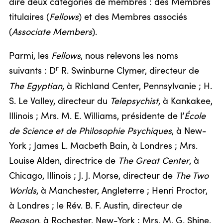
dire deux catégories de membres : des Membres
titulaires (
Fellows
) et des Membres associés
(
Associate Members
).
Parmi, les
Fellows
, nous relevons les noms
r
suivants : D
R. Swinburne Clymer, directeur de
The Egyptian
, à Richland Center, Pennsylvanie ; H.
S. Le Valley, directeur du
Telepsychist
, à Kankakee,
Illinois ; Mrs. M. E. Williams, présidente de l’
École
de Science et de Philosophie Psychiques
, à New-
York ; James L. Macbeth Bain, à Londres ; Mrs.
Louise Alden, directrice de
The Great Center
, à
Chicago, Illinois ; J. J. Morse, directeur de
The Two
Worlds
, à Manchester, Angleterre ; Henri Proctor,
à Londres ; le Rév. B. F. Austin, directeur de
Reason
, à Rochester, New-York ; Mrs. M. G. Shine,