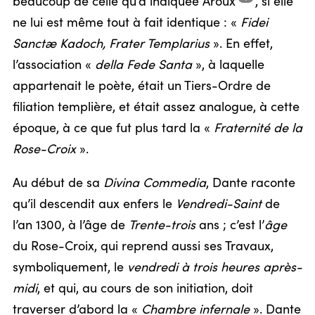
beaucoup de celle qu’a indiquée
Aroux
,
si elle
ne lui est même tout à fait identique : «
Fidei
Sanctæ Kadoch, Frater Templarius
». En effet,
l’association «
della Fede Santa
», à laquelle
appartenait le poète, était un Tiers-Ordre de
filiation templière, et était assez analogue, à cette
époque, à ce que fut plus tard la «
Fraternité de la
Rose-Croix
».
Au début de sa
Divina Commedia
, Dante raconte
qu’il descendit aux enfers le
Vendredi-Saint
de
l’an 1300, à l’âge de
Trente-trois
ans ; c’est l’
âge
du Rose-Croix, qui reprend aussi ses Travaux,
symboliquement, le
vendredi à trois heures après-
midi
, et qui, au cours de son initiation, doit
traverser d’abord la «
Chambre infernale
». Dante