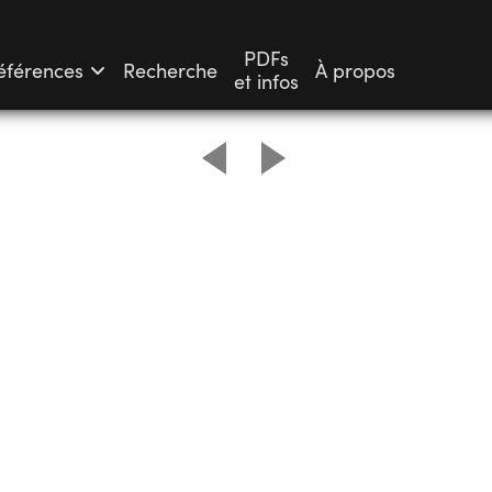
PDFs
éférences
Recherche
À propos
et infos