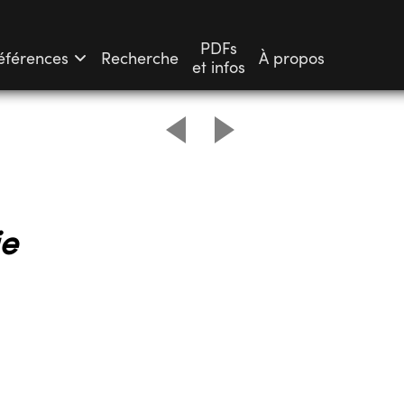
PDFs
éférences
Recherche
À propos
et infos
ie