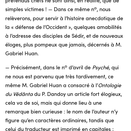
prétendus chefs ne sont ainsi, en réalité, que de
o
simples victimes ! — Dans ce même n
, nous
relèverons, pour servir à l’histoire anecdotique de
la « défense de l’Occident », quelques amabilités
à l’adresse des disciples de Sédir, et de nouveaux
éloges, plus pompeux que jamais, décernés à M.
Gabriel Huan.
o
— Précisément, dans le n
d’avril de
Psyché
, qui
ne nous est parvenu que très tardivement, ce
même M. Gabriel Huan a consacré à l’
Ontologie
du Vêdânta
du P. Dandoy un article fort élogieux,
cela va de soi, mais qui donne lieu à une
remarque bien curieuse : le nom de l’auteur n’y
figure qu’en caractères ordinaires, tandis que
celui du traducteur est imprimé en capitales ;