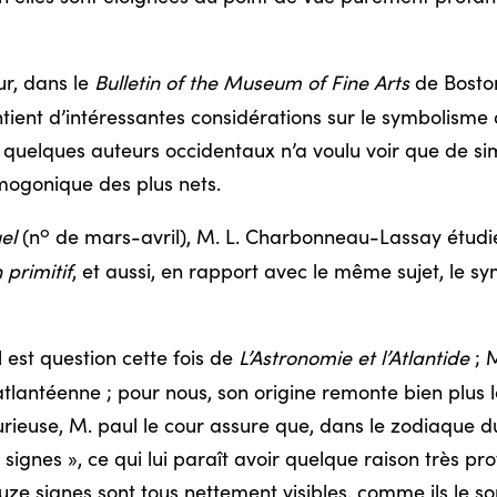
r, dans le
Bulletin of the Museum of Fine Arts
de Bosto
ontient d’intéressantes considérations sur le symbolism
 quelques auteurs occidentaux n’a voulu voir que de si
mogonique des plus nets.
o
el
(n
de mars-avril), M. L. Charbonneau-Lassay étud
 primitif
, et aussi, en rapport avec le même sujet, le 
l est question cette fois de
L’Astronomie et l’Atlantide
; M
atlantéenne ; pour nous, son origine remonte bien plus lo
ieuse, M. paul le cour assure que, dans le zodiaque d
ignes », ce qui lui paraît avoir quelque raison très pro
e signes sont tous nettement visibles, comme ils le sont