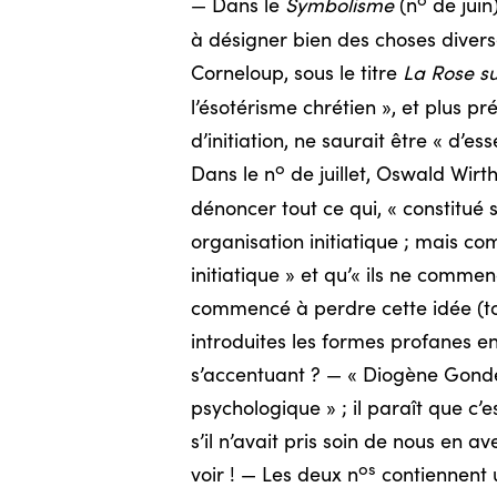
o
— Dans le
Symbolisme
(n
de juin
à désigner bien des choses diverse
Corneloup, sous le titre
La Rose su
l’ésotérisme chrétien », et plus p
d’initiation, ne saurait être « d’
o
Dans le n
de juillet, Oswald Wirt
dénoncer tout ce qui, « constitué 
organisation initiatique ; mais c
initiatique » et qu’« ils ne commenc
commencé à perdre cette idée (to
introduites les formes profanes e
s’accentuant ? — « Diogène Gondea
psychologique » ; il paraît que c’e
s’il n’avait pris soin de nous en a
os
voir ! — Les deux n
contiennent 