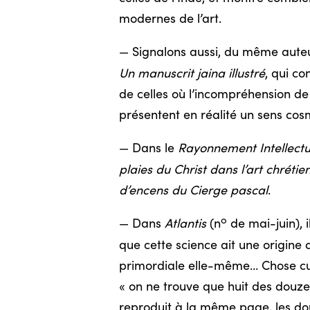
modernes de l’art.
— Signalons aussi, du même auteu
Un manuscrit jaina illustré
, qui c
de celles où l’incompréhension de
présentent en réalité un sens cos
— Dans le
Rayonnement Intellectu
plaies du Christ dans l’art chrétien
d’encens du Cierge pascal
.
o
— Dans
Atlantis
(n
de mai-juin), i
que cette science ait une origine 
primordiale elle-même… Chose cur
« on ne trouve que huit des douze s
reproduit à la même page, les douz