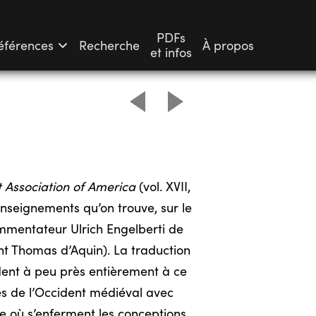
PDFs
éférences
Recherche
À propos
et infos
t Association of America
(vol. XVII,
seignements qu’on trouve, sur le
ommentateur Ulrich Engelberti de
nt Thomas d’Aquin). La traduction
ent à peu près entièrement à ce
ues de l’Occident médiéval avec
ne où s’enferment les conceptions