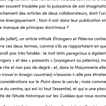
n souvent troublée par la puissance de son imaginatio
ochement des articles de deux collaborateurs, dont l’un 
rme énergiquement ; faut-il voir dans leur publication 
ux manque de principes doctrinaux ?
de juillet), un article intitulé
Étrangers et Pèlerins
contie
 entre ces deux termes, comme s’ils se rapportaient en q
araît pas très fondée : le mot latin
peregrinus
a égaleme
ngers » et des « passants » (voyageurs ou pèlerins), m
 rite et non pas de degré ; et, dans la Maçonnerie elle
 travel in foreign countries
) n’associe-t-elle pas étroit
considérations sur le
Point dans le cercle
; mais comment
du centre, qui est ici tout l’essentiel, et qui a une pla
te de l’étude historique sur les
Culdées
que nous avons 