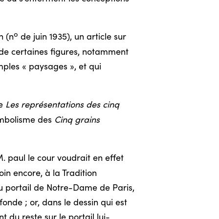
o
n (n
de juin 1935), un article sur
e de certaines figures, notamment
mples « paysages », et qui
ie
Les représentations des cinq
symbolisme des
Cinq grains
. paul le cour voudrait en effet
in encore, à la Tradition
u portail de Notre-Dame de Paris,
fonde ; or, dans le dessin qui est
 du reste sur le portail lui-