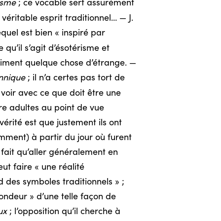
isme
; ce vocable sert assurément
éritable esprit traditionnel… — J.
quel est bien « inspiré par
qu’il s’agit d’ésotérisme et
vraiment quelque chose d’étrange. —
nnique
; il n’a certes pas tort de
 voir avec ce que doit être une
re adultes au point de vue
 vérité est que justement ils ont
ment) à partir du jour où furent
 fait qu’aller généralement en
veut faire « une réalité
nd des symboles traditionnels » ;
fondeur » d’une telle façon de
ux
; l’opposition qu’il cherche à