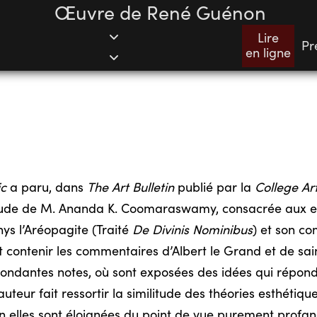
Œuvre de René Guénon
Lire
Pr
en ligne
ic
a paru, dans
The Art Bulletin
publié par la
College Ar
étude de M. Ananda K. Coomaraswamy, consacrée aux en
nys l’Aréopagite (Traité
De Divinis Nominibus
) et son c
t contenir les commentaires d’Albert le Grand et de sai
ndantes notes, où sont exposées des idées qui répond
teur fait ressortir la similitude des théories esthétiq
en elles sont éloignées du point de vue purement profa