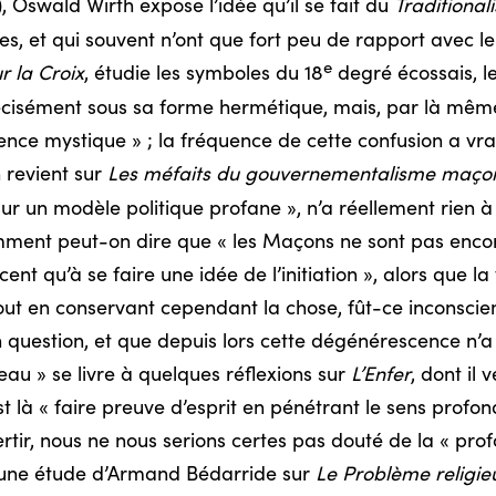
), Oswald Wirth expose l’idée qu’il se fait du
Traditional
s, et qui souvent n’ont que fort peu de rapport avec le v
e
r la Croix
, étudie les symboles du 18
degré écossais, le
récisément sous sa forme hermétique, mais, par là même 
essence mystique » ; la fréquence de cette confusion a 
h revient sur
Les méfaits du gouvernementalisme maço
sur un modèle politique profane », n’a réellement rien à
omment peut-on dire que « les Maçons ne sont pas enco
ent qu’à se faire une idée de l’initiation », alors que la
ut en conservant cependant la chose, fût-ce inconsciem
n question, et que depuis lors cette dégénérescence n’a
u » se livre à quelques réflexions sur
L’Enfer
, dont il 
st là « faire preuve d’esprit en pénétrant le sens profo
vertir, nous ne nous serions certes pas douté de la « pro
une étude d’Armand Bédarride sur
Le Problème religie