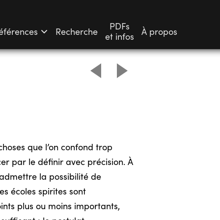
PDFs
éférences
Recherche
À propos
et infos
choses que l’on confond trop
er par le définir avec précision. À
 admettre la possibilité de
s écoles spirites sont
ints plus ou moins importants,