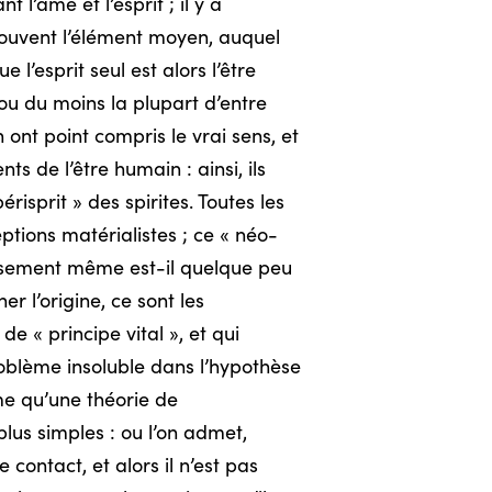
l’âme et l’esprit ; il y a
 souvent l’élément moyen, auquel
l’esprit seul est alors l’être
 ou du moins la plupart d’entre
n ont point compris le vrai sens, et
ts de l’être humain : ainsi, ils
isprit » des spirites. Toutes les
ptions matérialistes ; ce « néo-
issement même est-il quelque peu
r l’origine, ce sont les
e « principe vital », et qui
roblème insoluble dans l’hypothèse
me qu’une théorie de
plus simples : ou l’on admet,
contact, et alors il n’est pas