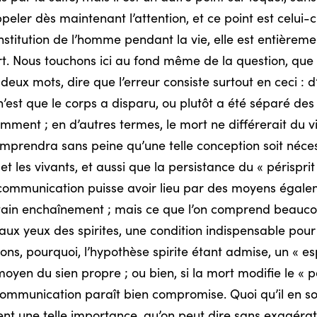
er dès maintenant l’attention, et ce point est celui-ci : 
titution de l’homme pendant la vie, elle est entièrement 
 Nous touchons ici au fond même de la question, que 
eux mots, dire que l’erreur consiste surtout en ceci : d’a
n’est que le corps a disparu, ou plutôt a été séparé des
ment ; en d’autres termes, le mort ne différerait du vi
omprendra sans peine qu’une telle conception soit néce
t les vivants, et aussi que la persistance du « périsprit
ommunication puisse avoir lieu par des moyens égalemen
ertain enchaînement ; mais ce que l’on comprend beauco
aux yeux des spirites, une condition indispensable pou
ons, pourquoi, l’hypothèse spirite étant admise, un « e
oyen du sien propre ; ou bien, si la mort modifie le « pé
 communication paraît bien compromise. Quoi qu’il en soit
nt une telle importance, qu’on peut dire sans exagérati