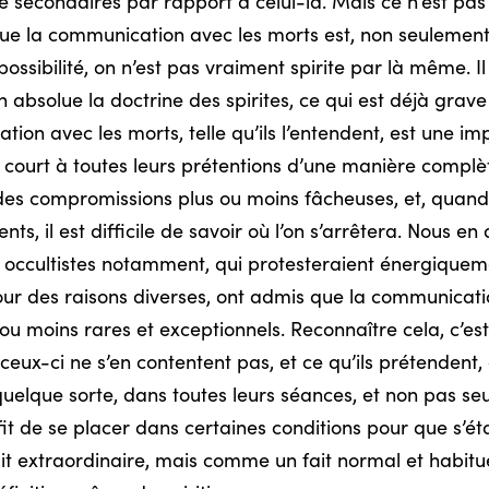
secondaires par rapport à celui-là. Mais ce n’est pas s
ue la communication avec les morts est, non seulement un
ossibilité, on n’est pas vraiment spirite par là même. Il
on absolue la doctrine des spirites, ce qui est déjà gra
ion avec les morts, telle qu’ils l’entendent, est une imp
r court à toutes leurs prétentions d’une manière complèt
ue des compromissions plus ou moins fâcheuses, et, quan
 il est difficile de savoir où l’on s’arrêtera. Nous en
t occultistes notamment, qui protesteraient énergiquemen
, pour des raisons diverses, ont admis que la communicat
 ou moins rares et exceptionnels. Reconnaître cela, c’e
 ceux-ci ne s’en contentent pas, et ce qu’ils prétendent
uelque sorte, dans toutes leurs séances, et non pas seu
suffit de se placer dans certaines conditions pour que s’é
 extraordinaire, mais comme un fait normal et habituel ;