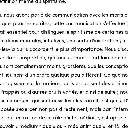
éfinition même du spiritisme.
’ici, nous avons parlé de communication avec les morts d
 que, pour les spirites, cette communication s’effectue
ait essentiel pour distinguer le spiritisme de certaines 
ons mentales, intuitives, une sorte d’inspiration ; les
lles-là qu’ils accordent le plus d’importance. Nous disc
véritable inspiration, que nous sommes fort loin de nier,
ns sont certainement moins grossières que les conceptio
ent lieu sont d’un ordre quelque peu différent. Ce qu
prits » agissent sur la matière, qu’ils produisent des p
rappés ou d’autres bruits variés, et ainsi de suite ; no
us communs, qui sont aussi les plus caractéristiques. D’a
pposée s’exercer, non pas directement, mais par l’inter
t qui, en raison de ce rôle d’intermédiaire, est appelé «
uvoir « médiumnique » ou « médianimique », et, là-dessu