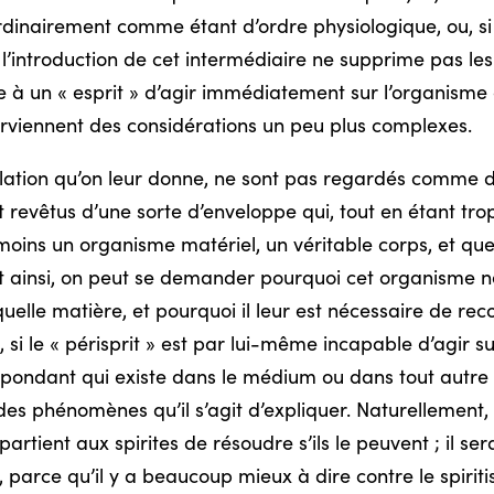
rdinairement comme étant d’ordre physiologique, ou, si 
ntroduction de cet intermédiaire ne supprime pas les di
ile à un « esprit » d’agir immédiatement sur l’organisme
erviennent des considérations un peu plus complexes.
pellation qu’on leur donne, ne sont pas regardés comme 
t revêtus d’une sorte d’enveloppe qui, tout en étant tr
moins un organisme matériel, un véritable corps, et que
 est ainsi, on peut se demander pourquoi cet organisme 
uelle matière, et pourquoi il leur est nécessaire de rec
 si le « périsprit » est par lui-même incapable d’agir sur
ondant qui existe dans le médium ou dans tout autre ê
 des phénomènes qu’il s’agit d’expliquer. Naturellement
ppartient aux spirites de résoudre s’ils le peuvent ; il se
, parce qu’il y a beaucoup mieux à dire contre le spiriti