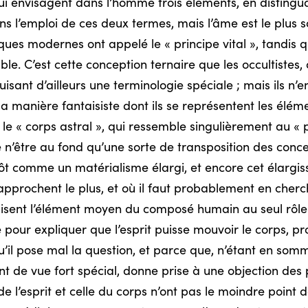
envisagent dans l’homme trois éléments, en distinguant 
ans l’emploi de ces deux termes, mais l’âme est le plus
es modernes ont appelé le « principe vital », tandis que 
le. C’est cette conception ternaire que les occultistes,
uisant d’ailleurs une terminologie spéciale ; mais ils n’e
la manière fantaisiste dont ils se représentent les élémen
e « corps astral », qui ressemble singulièrement au « pér
e n’être au fond qu’une sorte de transposition des conce
utôt comme un matérialisme élargi, et encore cet élarg
rapprochent le plus, et où il faut probablement en cherche
duisent l’élément moyen du composé humain au seul rôle d
pour expliquer que l’esprit puisse mouvoir le corps, p
qu’il pose mal la question, et parce que, n’étant en som
int de vue fort spécial, donne prise à une objection des 
l’esprit et celle du corps n’ont pas le moindre point de 