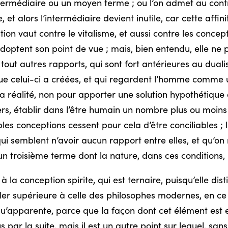
intermédiaire ou un moyen terme ; ou l’on admet au cont
 et alors l’intermédiaire devient inutile, car cette affini
ction vaut contre le vitalisme, et aussi contre les concep
adoptent son point de vue ; mais, bien entendu, elle ne
 tout autres rapports, qui sont fort antérieures au dua
ue celui-ci a créées, et qui regardent l’homme comme
a réalité, non pour apporter une solution hypothétique 
vers, établir dans l’être humain un nombre plus ou moins
es conceptions cessent pour cela d’être conciliables ; l
ui semblent n’avoir aucun rapport entre elles, et qu’on
un troisième terme dont la nature, dans ces conditions
 conception spirite, qui est ternaire, puisqu’elle disting
bler supérieure à celle des philosophes modernes, en c
t qu’apparente, parce que la façon dont cet élément est
s par la suite, mais il est un autre point sur lequel, sa