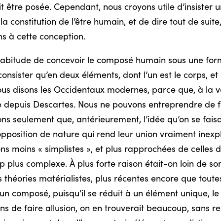
t être posée. Cependant, nous croyons utile d’insister 
a constitution de l’être humain, et de dire tout de suite
s à cette conception.
abitude de concevoir le composé humain sous une forme 
 consister qu’en deux éléments, dont l’un est le corps, et
us disons les Occidentaux modernes, parce que, à la vér
e depuis Descartes. Nous ne pouvons entreprendre de fa
rons seulement que, antérieurement, l’idée qu’on se fais
position de nature qui rend leur union vraiment inexplic
 moins « simplistes », et plus rapprochées de celles de
lus complexe. À plus forte raison était-on loin de so
s théories matérialistes, plus récentes encore que toutes
n composé, puisqu’il se réduit à un élément unique, le
 de faire allusion, on en trouverait beaucoup, sans rem