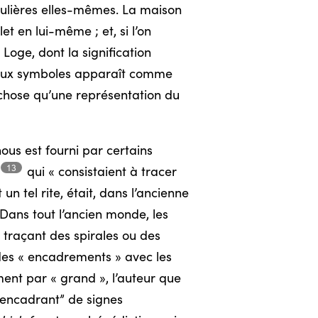
iculières elles-mêmes. La maison
 en lui-même ; et, si l’on
oge, dont la signification
s deux symboles apparaît comme
re chose qu’une représentation du
us est fourni par certains
13
qui « consistaient à tracer
 un tel rite, était, dans l’ancienne
 Dans tout l’ancien monde, les
en traçant des spirales ou des
 des « encadrements » avec les
ent par « grand », l’auteur que
 “encadrant” de signes