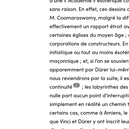
d’une « Académie » ésotérique com
sans raison. En effet, ces dessins 
M. Coomaraswamy, malgré la différ
effectivement un rapport étroit av
certaines églises du moyen âge ; 
corporations de constructeurs. En 
initiatique ou tout au moins ésot
maçonnique ; et, si l’on se souvie
apparemment par Dürer lui-même, e
nous reviendrons par la suite, il 
2
continuité
;
les labyrinthes des
nulle part aucun point d’interrupti
simplement en réalité un chemin t
certains cas, comme à Amiens, le 
que Vinci et Dürer y ont inscrit l