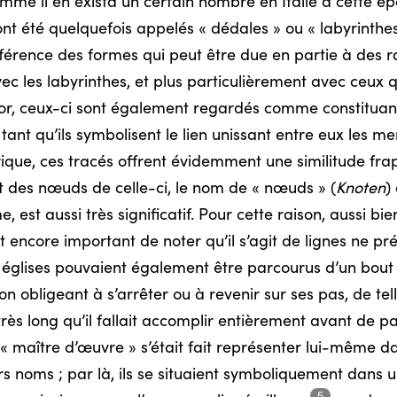
me il en exista un certain nombre en Italie à cette ép
ont été quelquefois appelés « dédales » ou « labyrinthes
ence des formes qui peut être due en partie à des rai
ec les labyrinthes, et plus particulièrement avec ceux q
or, ceux-ci sont également regardés comme constituant 
tant qu’ils symbolisent le lien unissant entre eux les 
érique, ces tracés offrent évidemment une similitude fra
nt des nœuds de celle-ci, le nom de « nœuds » (
Knoten
)
st aussi très significatif. Pour cette raison, aussi bie
est encore important de noter qu’il s’agit de lignes ne p
 églises pouvaient également être parcourus d’un bout 
on obligeant à s’arrêter ou à revenir sur ses pas, de tell
rès long qu’il fallait accomplir entièrement avant de p
« maître d’œuvre » s’était fait représenter lui-même d
eurs noms ; par là, ils se situaient symboliquement dans 
5