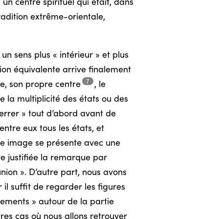
un centre spirituel qui était, dans
radition extrême-orientale,
n sens plus « intérieur » et plus
tion équivalente arrive finalement
7
que, son propre
centre
,
le
la multiplicité des états ou des
« errer » tout d’abord avant de
 entre eux tous les états, et
ette image se présente avec une
ve justifiée la remarque par
nion ». D’autre part, nous avons
il suffit de regarder les figures
rements » autour de la partie
utres cas où nous allons retrouver