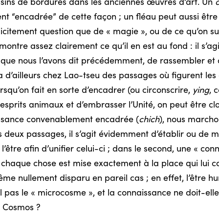
dessins de bordures dans les anciennes œuvres d’art. Un
c
t “encadrée” de cette façon ; un fléau peut aussi êtr
xplicitement question que de « magie », ou de ce qu’on su
 montre assez clairement ce qu’il en est au fond : il s’ag
si que nous l’avons dit précédemment, de rassembler et 
y a d’ailleurs chez Lao-tseu des passages où figurent les
Lorsqu’on fait en sorte d’encadrer (ou circonscrire,
ying
, 
t esprits animaux et d’embrasser l’Unité, on peut être cl
aissance convenablement encadrée (
chich
), nous marcho
 deux passages, il s’agit évidemment d’établir ou de m
 l’être afin d’unifier celui-ci ; dans le second, une « c
aque chose est mise exactement à la place qui lui conv
e nullement disparu en pareil cas ; en effet, l’être hu
-il pas le « microcosme », et la connaissance ne doit-ell
du Cosmos ?