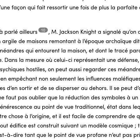
e façon qui fait ressortir une fois de plus la parfaite
10
jà parlé
ailleurs
,
M. Jackson Knight a signalé qu’on 
n argile de maisons remontant à l’époque archaïque di
 méandres qui entourent la maison, et dont le tracé par
he. Dans la mesure où celui-ci représentait une défense,
s psychiques hostiles, on peut aussi regarder ces méan
 en empêchant non seulement les influences maléfique
s d’en sortir et de se disperser au dehors. Il se peut d
il ne faut pas oublier que la réduction des symboles à 
nérescence au point de vue traditionnel, état dans leq
re chose à l’origine, et il est facile de comprendre de quoi
out édifice est construit suivant un modèle cosmique ; ta
est-à-dire tant que le point de vue profane n’eut pas pri