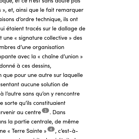
oque, et ce n’est sans doute pas
 », et, ainsi que le fait remarquer
sons d’ordre technique, ils ont
ui étaient tracés sur le dallage de
une « signature collective » des
membres d’une organisation
ppante avec la « chaîne d’union »
 donné à ces dessins,
n que pour une autre sur laquelle
résentant aucune solution de
à l’autre sans qu’on y rencontre
e sorte qu’ils constituaient
3
arvenir au
centre
.
Dans
ans la partie centrale, de même
4
une « Terre
Sainte »
,
c’est-à-