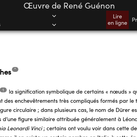
Œuvre de René Guénon
Lire
P
en ligne
s
*
thes
1
la signification symbolique de certains « nœuds » q
nt des enchevêtrements très compliqués formés par le t
gure circulaire ; dans plusieurs cas, le nom de Dürer est
d’une figure similaire attribuée généralement à Léonar
a Leonardi Vinci
; certains ont voulu voir dans cette de