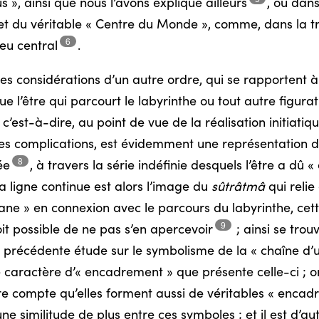
us », ainsi que nous l’avons expliqué
ailleurs
,
ou dans 
let du véritable « Centre du Monde », comme, dans la t
6
lieu
central
.
 considérations d’un autre ordre, qui se rapportent à u
 l’être qui parcourt le labyrinthe ou tout autre figura
», c’est-à-dire, au point de vue de la réalisation initiati
s complications, est évidemment une représentation de 
8
ée
,
à travers la série indéfinie desquels l’être a dû 
La ligne continue est alors l’image du
sûtrâtmâ
qui relie
’Ariane » en connexion avec le parcours du labyrinthe, c
9
soit possible de ne pas s’en
apercevoir
;
ainsi se trou
 précédente étude sur le symbolisme de la « chaîne d’u
e caractère d’« encadrement » que présente celle-ci ; or 
re compte qu’elles forment aussi de véritables « encad
ne similitude de plus entre ces symboles ; et il est d’a