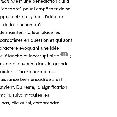
hich fu
est une bénédiction qui a
e “encadré” pour l’empêcher de se
ppose être tel ; mais l’idée de
it de la fonction qu’a
de maintenir à leur place les
 caractères en question et qui sont
caractère évoquant une idée
15
os, étanche et
incorruptible »
;
ns de plain-pied dans la grande
aintenir l’ordre normal des
onnaissance bien encadrée » est
ient. Du reste, la signification
main, suivant toutes les
e pas, elle aussi, comprendre