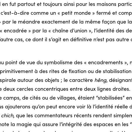
l en fut partout et toujours ainsi pour les maisons part
c’est-à-dire comme un « petit monde » fermé et complet
» par le méandre exactement de la même façon que la L
« encadrée » par la « chaîne d’union », l’identité de
 l’autre cas, ce dont il s’agit en définitive n’est pas aut
 point de vue du symbolisme des « encadrements », no
primitivement à des rites de fixation ou de
stabilisation
spirale autour des objets ; le caractère
hêng
, désignant
e deux cercles concentriques entre deux lignes droites.
de camps, de cités ou de villages, étaient “stabilisées” 
s ajouterons qu’on peut encore voir là l’identité réelle
e
chich
, que les commentateurs récents rendent simplem
énote la magie qui assure l’intégrité des espaces en les