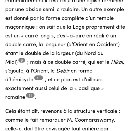
immédiatement ici est celui d’une église terminée
par une abside semi-circulaire. Un autre exemple
est donné par la forme complète d’un temple
maçonnique : on sait que la Loge proprement dite
est un « carré long », c’est-à-dire en réalité un
double carré, la longueur (d’Orient en Occident)
étant le double de la largeur (du Nord au
9
Midi)
;
mais à ce double carré, qui est le
Hikal
,
s’ajoute, à l’Orient, le
Debir
en forme
10
d’hémicycle
;
et ce plan est d’ailleurs
exactement aussi celui de la « basilique »
11
romaine
.
Cela étant dit, revenons à la structure verticale :
comme le fait remarquer M. Coomaraswamy,
celle-ci doit être envisagée tout entière par