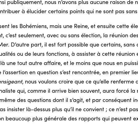
nsi publiquement, nous n’avons plus aucune raison de 
ntribuer à élucider certains points qui ne sont pas sans 
isent les Bohémiens, mais une Reine, et ensuite cette él
nt, c’est seulement, avec ou sans élection, la réunion 
Mer. D’autre part, il est fort possible que certains, sa
alités ou de leurs fonctions, à assister à cette réunion 
 là une tout autre affaire, et le moins que nous en puiss
assertion en question s’est rencontrée, en premier lieu
ansigeant
, nous voulons croire que ce qu’elle renferme d
liste qui, comme il arrive bien souvent, aura forcé la 
i-même des questions dont il s’agit, et par conséquent i
 insister là-dessus plus qu’il ne convient ; ce n’est pas 
tion beaucoup plus générale des rapports qui peuvent ex