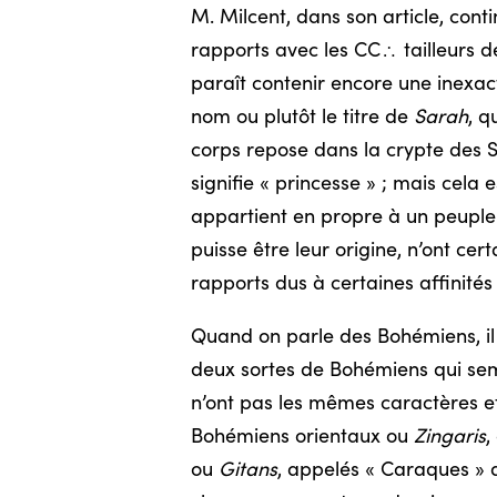
M. Milcent, dans son article, conti
rapports avec les CC
tailleurs 
/
paraît contenir encore une inexact
nom ou plutôt le titre de
Sarah
, q
corps repose dans la crypte des Sa
signifie « princesse » ; mais cela e
appartient en propre à un peuple c
puisse être leur origine, n’ont ce
rapports dus à certaines affinités
Quand on parle des Bohémiens, il e
deux sortes de Bohémiens qui sembl
n’ont pas les mêmes caractères et
Bohémiens orientaux ou
Zingaris
,
ou
Gitans
, appelés « Caraques » 