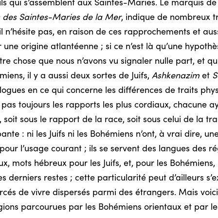
uls qui s’assemblent aux Saintes-Maries. Le marquis de
 des Saintes-Maries de la Mer
, indique de nombreux t
 n’hésite pas, en raison de ces rapprochements et aussi
r une origine atlantéenne ; si ce n’est là qu’une hypothè
e chose que nous n’avons vu signaler nulle part, et qui
ens, il y a aussi deux sortes de Juifs,
Ashkenazim
et
S
ogues en ce qui concerne les différences de traits phys
nt pas toujours les rapports les plus cordiaux, chacune a
soit sous le rapport de la race, soit sous celui de la tra
nte : ni les Juifs ni les Bohémiens n’ont, à vrai dire, u
ur l’usage courant ; ils se servent des langues des rég
ux, mots hébreux pour les Juifs, et, pour les Bohémiens
s derniers restes ; cette particularité peut d’ailleurs s’
rcés de vivre dispersés parmi des étrangers. Mais voici 
 régions parcourues par les Bohémiens orientaux et par