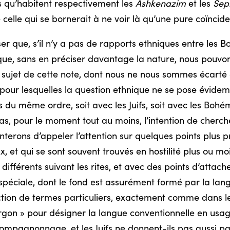
 qu’habitent respectivement les
Ashkenazim
et les
Sep
e celle qui se bornerait à ne voir là qu’une pure coïncid
que, s’il n’y a pas de rapports ethniques entre les Bohé
que, sans en préciser davantage la nature, nous pouvons
sujet de cette note, dont nous ne nous sommes écarté 
our lesquelles la question ethnique ne se pose évidem
ts du même ordre, soit avec les Juifs, soit avec les Bohé
as, pour le moment tout au moins, l’intention de chercher
nterons d’appeler l’attention sur quelques points plus 
aux, et qui se sont souvent trouvés en hostilité plus ou 
différents suivant les rites, et avec des points d’attach
péciale, dont le fond est assurément formé par la lang
duction de termes particuliers, exactement comme dans l
rgon » pour désigner la langue conventionnelle en usag
ompagnonnage, et les Juifs ne donnent-ils pas aussi p