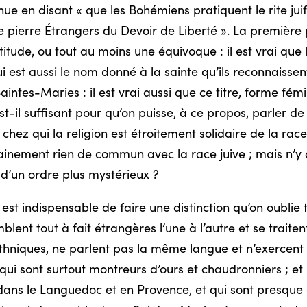
nue en disant « que les Bohémiens pratiquent le rite juif 
de pierre Étrangers du Devoir de Liberté ». La première
itude, ou tout au moins une équivoque : il est vrai que
ui est aussi le nom donné à la sainte qu’ils reconnaisse
intes-Maries : il est vrai aussi que ce titre, forme fém
st-il suffisant pour qu’on puisse, à ce propos, parler de 
hez qui la religion est étroitement solidaire de la race
rtainement rien de commun avec la race juive ; mais n’y 
 d’un ordre plus mystérieux ?
st indispensable de faire une distinction qu’on oublie tr
ent tout à fait étrangères l’une à l’autre et se traite
hniques, ne parlent pas la même langue et n’exercent p
 qui sont surtout montreurs d’ours et chaudronniers ; et
dans le Languedoc et en Provence, et qui sont presqu