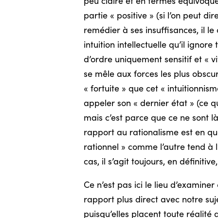
peu claire et en termes équivoque
partie « positive » (si l’on peut d
remédier à ses insuffisances, il le
intuition intellectuelle qu’il igno
d’ordre uniquement sensitif et « v
se mêle aux forces les plus obscur
« fortuite » que cet « intuitionni
appeler son « dernier état » (ce q
mais c’est parce que ce ne sont l
rapport au rationalisme est en que
rationnel » comme l’autre tend à l
cas, il s’agit toujours, en définiti
Ce n’est pas ici le lieu d’examiner
rapport plus direct avec notre suje
puisqu’elles placent toute réalité