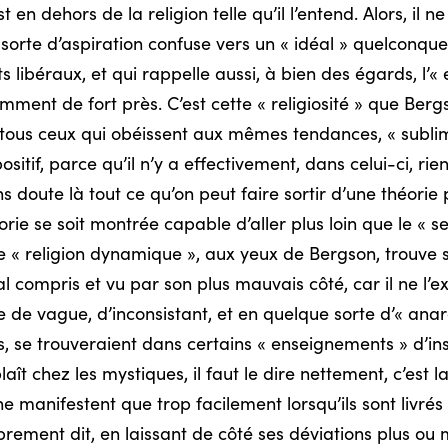
n dehors de la religion telle qu’il l’entend. Alors, il ne
», sorte d’aspiration confuse vers un « idéal » quelconq
 libéraux, et qui rappelle aussi, à bien des égards, l’«
emment de fort près. C’est cette « religiosité » que Ber
ous ceux qui obéissent aux mêmes tendances, « sublimer 
sitif, parce qu’il n’y a effectivement, dans celui-ci, ri
ans doute là tout ce qu’on peut faire sortir d’une théorie
rie se soit montrée capable d’aller plus loin que le « se
ette « religion dynamique », aux yeux de Bergson, trouve
l compris et vu par son plus mauvais côté, car il ne l’ex
re de vague, d’inconsistant, et en quelque sorte d’« anar
s, se trouveraient dans certains « enseignements » d’ins
plaît chez les mystiques, il faut le dire nettement, c’est 
ne manifestent que trop facilement lorsqu’ils sont livré
ement dit, en laissant de côté ses déviations plus ou