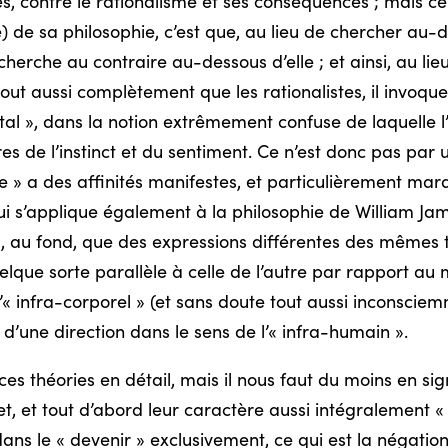
s, contre le rationalisme et ses conséquences ; mais c
ire) de sa philosophie, c’est que, au lieu de chercher au-
 cherche au contraire au-dessous d’elle ; et ainsi, au lie
re tout aussi complètement que les rationalistes, il invoqu
ital », dans la notion extrêmement confuse de laquelle l
es de l’instinct et du sentiment. Ce n’est donc pas par
sme » a des affinités manifestes, et particulièrement ma
ui s’applique également à la philosophie de William Jame
à, au fond, que des expressions différentes des mêmes te
lque sorte parallèle à celle de l’autre par rapport au ma
’« infra-corporel » (et sans doute tout aussi inconscie
ve, d’une direction dans le sens de l’« infra-humain ».
 ces théories en détail, mais il nous faut du moins en si
t, et tout d’abord leur caractère aussi intégralement « é
 dans le « devenir » exclusivement, ce qui est la négatio