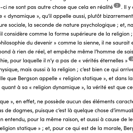
2
le-ci ne sont pas autre chose que cela en
réalité
.
Il y
tre « dynamique », qu’il appelle aussi, plutôt bizarrement,
ure sociale, la seconde de nature psychologique ; et, na
u’il considère comme la forme supérieure de la religion ;
philosophie du devenir » comme la sienne, il ne saurait
pond à rien de réel, et empêche même l’homme de saisir l
hie, pour laquelle il n’y a pas de « vérités
éternelles »
ique, mais aussi à la religion ; c’est bien ce qui arrive 
le que Bergson appelle « religion statique », et dans la
, quant à sa « religion dynamique », la vérité est que ce
ique », en effet, ne possède aucun des éléments caracté
 pas de dogmes, puisque c’est là quelque chose d’immua
ien entendu, pour la même raison, et aussi à cause de leu
 religion statique » ; et, pour ce qui est de la morale,