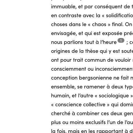
immuable, et par conséquent de to
en contraste avec la « solidificat
choses dans le « chaos » final. On
envisagée, et qui est exposée pr
1
nous parlions tout à
l’heure
;
ce
origines de la thèse qui y est sou
ont pour trait commun de vouloir ré
consciemment ou inconsciemment, p
conception bergsonienne ne fait n
ensemble, se ramener à deux types 
humain, et l’autre « sociologique »
« conscience collective » qui domin
cherché à combiner ces deux genre
plus ou moins exclusifs l’un de l’au
la fois, mais en les rapportant à