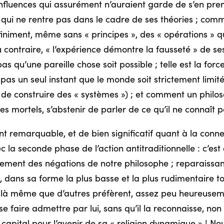
influences qui assurément n’auraient garde de s’en pren
 qui ne rentre pas dans le cadre de ses théories ; com
iniment, même sans « principes », des « opérations » qu
t au contraire, « l’expérience démontre la fausseté » de s
 qu’une pareille chose soit possible ; telle est la forc
t pas un seul instant que le monde soit strictement limi
et de construire des « systèmes ») ; et comment un philo
 mortels, s’abstenir de parler de ce qu’il ne connaît p
ent remarquable, et de bien significatif quant à la conne
ec la seconde phase de l’action antitraditionnelle : c’es
lement des négations de notre philosophe ; reparaissant
 dans sa forme la plus basse et la plus rudimentaire to
e-là même que d’autres préfèrent, assez peu heureuseme
 se faire admettre par lui, sans qu’il la reconnaisse, n
pital pour l’avenir de sa « religion dynamique » ! Nous