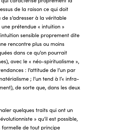
e qui caractérise proprement la
dessus de la raison ce qui doit
u de s’adresser à la véritable
e une prétendue « intuition »
’intuition sensible proprement dite
 une rencontre plus ou moins
rquées dans ce qu’on pourrait
s), avec le « néo-spiritualisme »,
ndances : l’attitude de l’un par
térialisme ; l’un tend à l’« infra-
mment), de sorte que, dans les deux
gnaler quelques traits qui ont un
volutionniste » qu’il est possible,
n formelle de tout principe