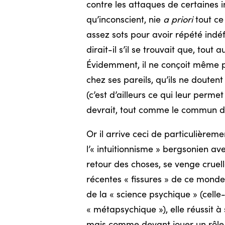
contre les attaques de certaines 
qu’inconscient, nie
a priori
tout ce
assez sots pour avoir répété indéf
dirait-il s’il se trouvait que, tou
Évidemment, il ne conçoit même pas
chez ses pareils, qu’ils ne douten
(c’est d’ailleurs ce qui leur perm
devrait, tout comme le commun des
Or il arrive ceci de particulièrem
l’« intuitionnisme » bergsonien av
retour des choses, se venge cruel
récentes « fissures » de ce monde,
de la « science psychique » (cell
« métapsychique »), elle réussit à
mais comme devant jouer un rôle ca