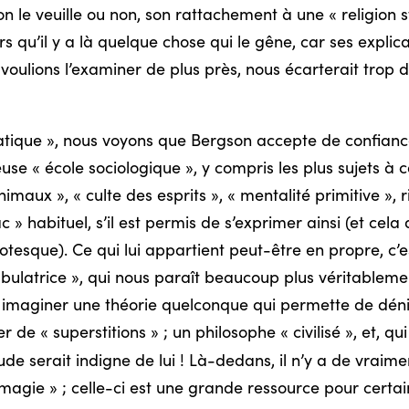
on le veuille ou non, son rattachement à une « religion sta
rs qu’il y a là quelque chose qui le gêne, car ses explica
voulions l’examiner de plus près, nous écarterait trop de
statique », nous voyons que Bergson accepte de confianc
use « école sociologique », y compris les plus sujets à 
nimaux », « culte des esprits », « mentalité primitive »,
» habituel, s’il est permis de s’exprimer ainsi (et cela do
tesque). Ce qui lui appartient peut-être en propre, c’est
abulatrice », qui nous paraît beaucoup plus véritableme
ien imaginer une théorie quelconque qui permette de dén
 de « superstitions » ; un philosophe « civilisé », et, qui
de serait indigne de lui ! Là-dedans, il n’y a de vraim
« magie » ; celle-ci est une grande ressource pour certai