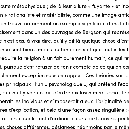
ute métaphysique ; de là leur allure « fuyante » et inc
ion » rationaliste et matérialiste, comme une image antic
 en trouve notamment un exemple significatif dans la fa
écisément dans un des ouvrages de Bergson qui représen
 n’est pas, à vrai dire, qu’il y ait là quelque chose d’e
tenue sont bien simples au fond : on sait que toutes les
duire la religion à un fait purement humain, ce qui revi
uisque c’est refuser de tenir compte de ce qui en con
ullement exception sous ce rapport. Ces théories sur la
principaux : l’un « psychologique », qui prétend l’expl
, qui veut y voir un fait d’ordre exclusivement social, le
erait les individus et s’imposerait à eux. L’originalité 
s d’explication, et cela d’une façon assez singulière 
tre, ainsi que le font d’ordinaire leurs partisans respecti
 des choses différentes, désignées néanmoins par le mêm