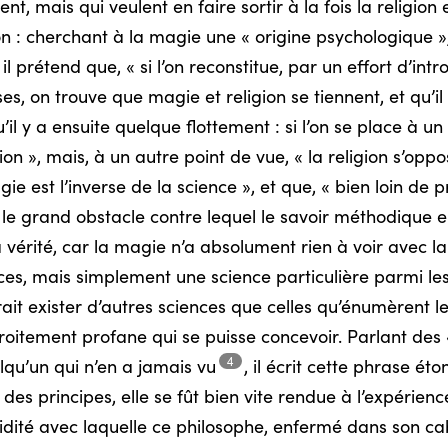
t, mais qui veulent en faire sortir à la fois la religion e
 : cherchant à la magie une « origine psychologique », il
il prétend que, « si l’on reconstitue, par un effort d’int
s, on trouve que magie et religion se tiennent, et qu’i
qu’il y a ensuite quelque flottement : si l’on se place à u
on », mais, à un autre point de vue, « la religion s’oppo
agie est l’inverse de la science », et que, « bien loin de
le grand obstacle contre lequel le savoir méthodique eut
érité, car la magie n’a absolument rien à voir avec la r
ences, mais simplement une science particulière parmi le
ait exister d’autres sciences que celles qu’énumèrent le
étroitement profane qui se puisse concevoir. Parlant de
4
lqu’un qui n’en a jamais
vu
,
il écrit cette phrase éton
es principes, elle se fût bien vite rendue à l’expérienc
idité avec laquelle ce philosophe, enfermé dans son cabi