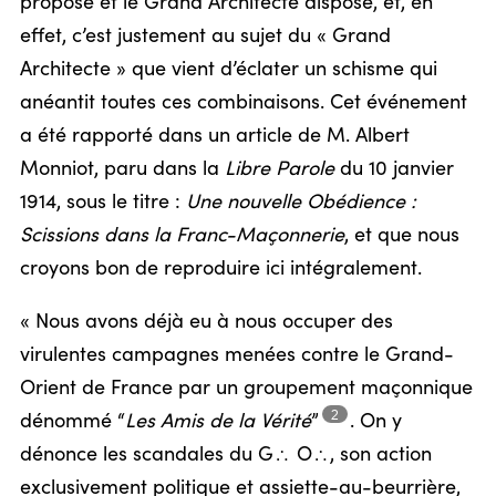
propose et le Grand Architecte dispose, et, en
effet, c’est justement au sujet du « Grand
Architecte » que vient d’éclater un schisme qui
anéantit toutes ces combinaisons. Cet événement
a été rapporté dans un article de M. Albert
Monniot, paru dans la
Libre Parole
du 10 janvier
1914, sous le titre :
Une nouvelle Obédience :
Scissions dans la Franc-Maçonnerie
, et que nous
croyons bon de reproduire ici intégralement.
« Nous avons déjà eu à nous occuper des
virulentes campagnes menées contre le Grand-
Orient de France par un groupement maçonnique
2
dénommé “
Les Amis de la
Vérité
”
.
On y
dénonce les scandales du G
O
, son action
/
/
exclusivement politique et assiette-au-beurrière,