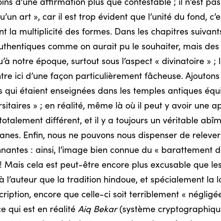
ins d’une affirmation plus que contestable ; il n’est pa
u’un art », car il est trop évident que l’unité du fond, 
 la multiplicité des formes. Dans les chapitres suivant
authentiques comme on aurait pu le souhaiter, mais des
à notre époque, surtout sous l’aspect « divinatoire » ; l’
tre ici d’une façon particulièrement fâcheuse. Ajoutons e
es qui étaient enseignées dans les temples antiques éq
itaires » ; en réalité, même là où il peut y avoir une ap
otalement différent, et il y a toujours un véritable abî
ofanes. Enfin, nous ne pouvons nous dispenser de relever 
nnantes : ainsi, l’image bien connue du « barattement d
 ! Mais cela est peut-être encore plus excusable que l
 à l’auteur que la tradition hindoue, et spécialement l
scription, encore que celle-ci soit terriblement « négli
e qui est en réalité
Aiq Bekar
(système cryptographiqu