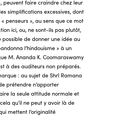
 peuvent faire craindre chez leur
es simplifications excessives, dont
s « penseurs », au sens que ce mot
n ici, ou, ne sont-ils pas plutôt,
re possible de donner une idée au
abandonna l’hindouisme » à un
insi que M. Ananda K. Coomaraswamy
 est à des auditeurs non préparés.
marque : au sujet de Shrî Ramana
 de prétendre n’apporter
raire la seule attitude normale et
cela qu’il ne peut y avoir là de
i mettent l’originalité