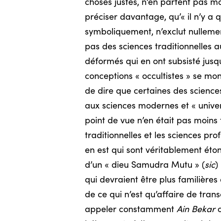
choses justes, n’en partent pas mo
préciser davantage, qu’« il n’y a q
symboliquement, n’exclut nullement
pas des sciences traditionnelles 
déformés qui en ont subsisté jusqu’
conceptions « occultistes » se mon
de dire que certaines des scienc
aux sciences modernes et « univers
point de vue n’en était pas moins t
traditionnelles et les sciences pr
en est qui sont véritablement éto
d’un « dieu Samudra Mutu » (
sic
)
qui devraient être plus familières
de ce qui n’est qu’affaire de tran
appeler constamment
Ain Bekar
c