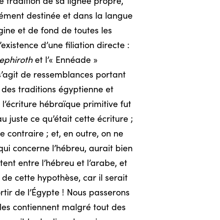
e tradition de sa lignée propre,
sément destinée et dans la langue
gine et de fond de toutes les
xistence d’une filiation directe :
ephiroth
et l’« Ennéade »
l s’agit de ressemblances portant
é des traditions égyptienne et
’écriture hébraïque primitive fut
u juste ce qu’était cette écriture ;
 contraire ; et, en outre, on ne
qui concerne l’hébreu, aurait bien
ent entre l’hébreu et l’arabe, et
 de cette hypothèse, car il serait
rtir de l’Égypte ! Nous passerons
elles contiennent malgré tout des