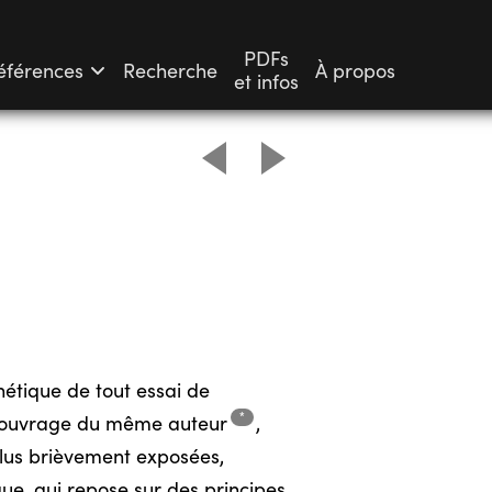
PDFs
éférences
Recherche
À propos
et infos
étique de tout essai de
*
tre ouvrage du même
auteur
,
plus brièvement exposées,
ue, qui repose sur des principes