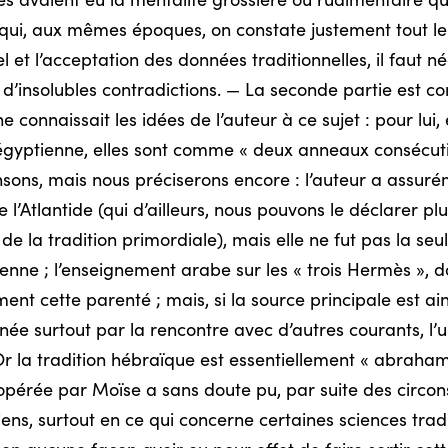
avaient eu la mentalité grossière ou rudimentaire qu’o
z qui, aux mêmes époques, on constate justement tout le
el et l’acceptation des données traditionnelles, il faut n
d’insolubles contradictions. — La seconde partie est c
e connaissait les idées de l’auteur à ce sujet : pour lui,
n égyptienne, elles sont comme « deux anneaux consécu
sons, mais nous préciserons encore : l’auteur a assur
 l’Atlantide (qui d’ailleurs, nous pouvons le déclarer plus
e la tradition primordiale), mais elle ne fut pas la se
nne ; l’enseignement arabe sur les « trois Hermès », 
nt cette parenté ; mais, si la source principale est ai
e surtout par la rencontre avec d’autres courants, l’u
Or la tradition hébraïque est essentiellement « abraham
opérée par Moïse a sans doute pu, par suite des circons
ns, surtout en ce qui concerne certaines sciences tradi