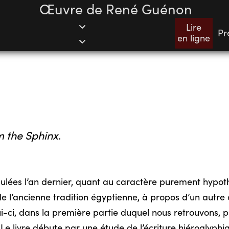
Œuvre de René Guénon
Lire
Pr
en ligne
 the Sphinx
.
ulées l’an dernier, quant au caractère purement hypoth
n de l’ancienne tradition égyptienne, à propos d’un au
i-ci, dans la première partie duquel nous retrouvons, 
 livre débute par une étude de l’écriture hiéroglyphiq