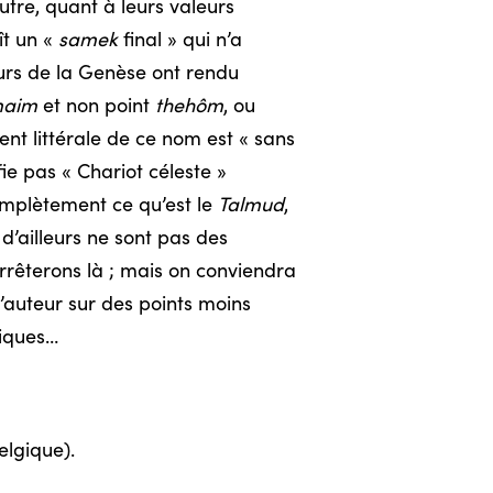
utre, quant à leurs valeurs
ît un «
samek
final » qui n’a
rs de la Genèse ont rendu
aim
et non point
thehôm
, ou
ent littérale de ce nom est « sans
fie pas « Chariot céleste »
complètement ce qu’est le
Talmud
,
i d’ailleurs ne sont pas des
arrêterons là ; mais on conviendra
’auteur sur des points moins
giques…
elgique).