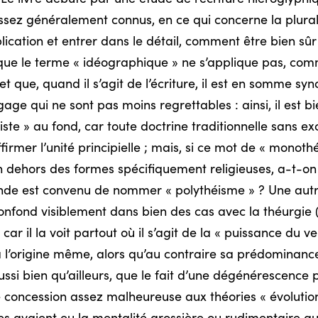
assez généralement connus, en ce qui concerne la plurali
lication et entrer dans le détail, comment être bien sû
e le terme « idéographique » ne s’applique pas, comme i
et que, quand il s’agit de l’écriture, il est en somme sy
age qui ne sont pas moins regrettables : ainsi, il est bi
te » au fond, car toute doctrine traditionnelle sans exc
firmer l’unité principielle ; mais, si ce mot de « monot
 dehors des formes spécifiquement religieuses, a-t-on l
nde est convenu de nommer « polythéisme » ? Une autre
onfond visiblement dans bien des cas avec la théurgie
 car il la voit partout où il s’agit de la « puissance du v
 à l’origine même, alors qu’au contraire sa prédominanc
ussi bien qu’ailleurs, que le fait d’une dégénérescence 
ne concession assez malheureuse aux théories « évolution