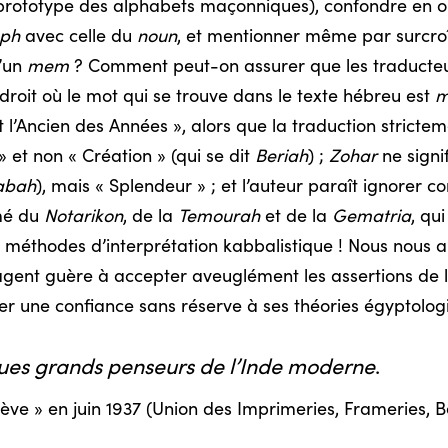
le prototype des alphabets maçonniques), confondre en o
ph
avec celle du
noun
, et mentionner même par surcro
u’un
mem
? Comment peut-on assurer que les traducteu
droit où le mot qui se trouve dans le texte hébreu est
m
t l’Ancien des Années », alors que la traduction strictem
 et non « Création » (qui se dit
Beriah
) ;
Zohar
ne signi
abah
), mais « Splendeur » ; et l’auteur paraît ignorer 
rmé du
Notarikon
, de la
Temourah
et de la
Gematria
, qu
es méthodes d’interprétation kabbalistique ! Nous nous 
gent guère à accepter aveuglément les assertions de l
der une confiance sans réserve à ses théories égyptolo
es grands penseurs de l’Inde moderne
.
ve » en juin 1937 (Union des Imprimeries, Frameries, B