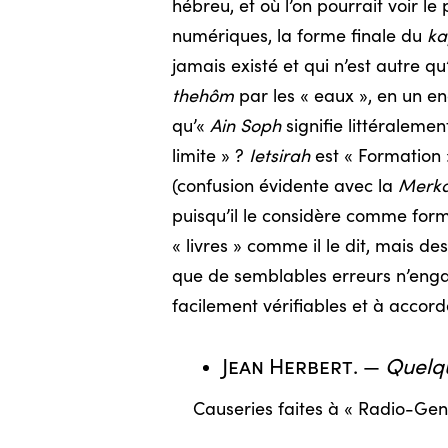
hébreu, et où l’on pourrait voir 
numériques, la forme finale du
ka
jamais existé et qui n’est autre q
thehôm
par les « eaux », en un en
qu’«
Ain Soph
signifie littéralemen
limite » ?
Ietsirah
est « Formation »
(confusion évidente avec la
Merk
puisqu’il le considère comme fo
« livres » comme il le dit, mais d
que de semblables erreurs n’enga
facilement vérifiables et à accor
Jean Herbert
. —
Quelqu
Causeries faites à « Radio-Genè