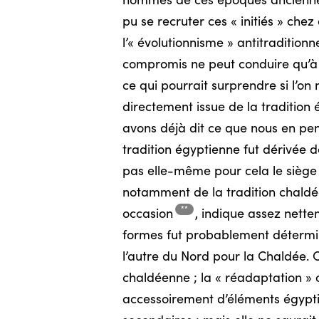
hommes de ces époques anciennes 
pu se recruter ces « initiés » che
l’« évolutionnisme » antitraditionn
compromis ne peut conduire qu’à 
ce qui pourrait surprendre si l’on n
directement issue de la traditio
avons déjà dit ce que nous en pen
tradition égyptienne fut dérivée de
pas elle-même pour cela le siège d
notamment de la tradition chaldée
**
occasion
,
indique assez netteme
formes fut probablement déterminé
l’autre du Nord pour la Chaldée. 
chaldéenne ; la « réadaptation » 
accessoirement d’éléments égyptie