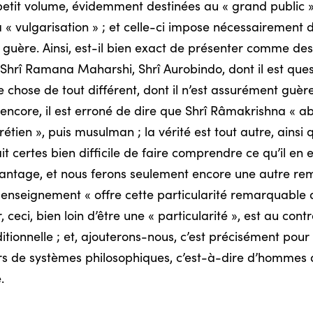
etit volume, évidemment destinées au « grand public »,
« vulgarisation » ; et celle-ci impose nécessairement d
guère. Ainsi, est-il bien exact de présenter comme de
hrî Ramana Maharshi, Shrî Aurobindo, dont il est questio
e chose de tout différent, dont il n’est assurément guè
 encore, il est erroné de dire que Shrî Râmakrishna « 
 chrétien », puis musulman ; la vérité est tout autre, a
ait certes bien difficile de faire comprendre ce qu’il en
vantage, et nous ferons seulement encore une autre re
 enseignement « offre cette particularité remarquable
ceci, bien loin d’être une « particularité », est au cont
ditionnelle ; et, ajouterons-nous, c’est précisément pour 
rs de systèmes philosophiques, c’est-à-dire d’hommes qu
.