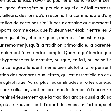
 en aucune façon avoir eu pour effet de faire sortir cett
e lignée, étrangère au peuple auquel elle était expres
D’ailleurs, dès lors qu’on reconnaît la communauté d’ori
atation de certaines similitudes n’entraîne aucunement l’e
apports comme ceux que l’auteur veut établir entre les
S
ent justifiés ; et à la rigueur, même si l’on estime qu’i
our remonter jusqu’à la tradition primordiale, la parent
amplement à en rendre compte. Quant à prétendre que l
 hypothèse toute gratuite, puisque, en fait, nul ne sait a
r à cet égard tendent même bien plutôt à faire penser le
tion des nombres aux lettres, qui est essentielle en ce 
glyphique. Au surplus, les similitudes étroites qui exist
 moindre allusion, vont encore manifestement à l’encontre
tenir sérieusement que la tradition arabe aussi a dû so
, où se trouvent tout d’abord des vues sur l’art qui, si 