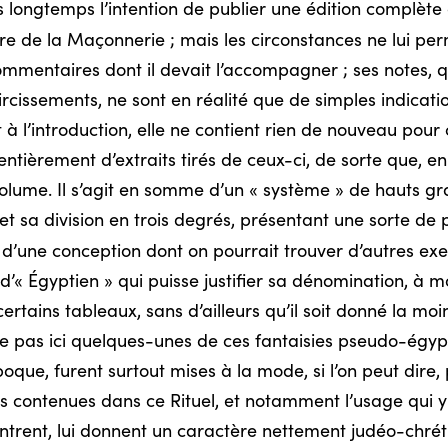
ongtemps l’intention de publier une édition complète d
re de la Maçonnerie ; mais les circonstances ne lui per
commentaires dont il devait l’accompagner ; ses notes, q
rcissements, ne sont en réalité que de simples indication
à l’introduction, elle ne contient rien de nouveau pour
entièrement d’extraits tirés de ceux-ci, de sorte que, en
ce volume. Il s’agit en somme d’un « système » de hauts 
 et sa division en trois degrés, présentant une sorte de
une conception dont on pourrait trouver d’autres exem
ien d’« Égyptien » qui puisse justifier sa dénomination,
ertains tableaux, sans d’ailleurs qu’il soit donné la mo
pas ici quelques-unes de ces fantaisies pseudo-égypt
époque, furent surtout mises à la mode, si l’on peut dire,
ns contenues dans ce Rituel, et notamment l’usage qui y
ntrent, lui donnent un caractère nettement judéo-chréti