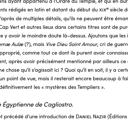
ns ayant appartenu à l’Ordre du Temple, et qui en aurai
e
ts rédigés en latin et datant du début du
xix
siècle d
, d’après de multiples détails, qu’ils ne peuvent être é
p Vert et autres lieux dans certains titres sont de pure
 avoir le moindre doute là-dessus. Ajoutons que les init
remæ Aulæ
(?), mais
Vive Dieu Saint Amour
, cri de guer
approprié, comme tout ce dont ils purent avoir connais
t, après avoir précisément mentionné par ailleurs ce 
 chose qu’il s’agissait ici ? Quoi qu’il en soit, il y a ce
d’un point de vue, mais il resterait encore beaucoup à 
 définitivement les « mystères des Templiers ».
e Égyptienne de Cagliostro
.
t précédé d’une introduction de
Daniel Nazir
(Éditions