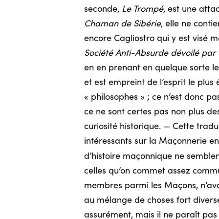
seconde,
Le Trompé
, est une atta
Chaman de Sibérie
, elle ne conti
encore Cagliostro qui y est visé m
Société Anti-Absurde dévoilé par 
en en prenant en quelque sorte l
et est empreint de l’esprit le plu
« philosophes » ; ce n’est donc pas
ce ne sont certes pas non plus de
curiosité historique. — Cette tra
intéressants sur la Maçonnerie e
d’histoire maçonnique ne semblent 
celles qu’on commet assez commun
membres parmi les Maçons, n’avai
au mélange de choses fort diverses
assurément, mais il ne paraît pas a