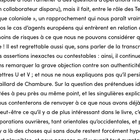
on collaborateur disparu), mais il fait, entre le rôle des 
ue coloniale », un rapprochement qui nous paraît vrai
pos le cas d’agents européens qui entrèrent en relation
c moins de risques à ce que nous ne pouvons considérer
 Il est regrettable aussi que, sans parler de la transc
es assertions inexactes ou contestables : ainsi, il contin
ns remarquer la grave objection contre son authenticité
lettres U et V ; et nous ne nous expliquons pas qu’il pers
aillard de Chambure. Sur la question des prétendues i
tées à peu près au même point, et les singulières expl
ous contenterons de renvoyer à ce que nous avons déjà d
peut-être ce qu’il y a de plus intéressant dans le livre, c
orations ouvrières, tant orientales qu’occidentales, et 
l y a là des choses qui sans doute restent forcément hy