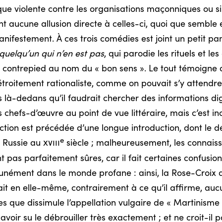
que violente contre les organisations maçonniques ou si
ent aucune allusion directe à celles-ci, quoi que semble 
anifestement. À ces trois comédies est joint un petit pa
quelqu’un qui n’en est pas
, qui parodie les rituels et 
e contrepied au nom du « bon sens ». Le tout témoign
s étroitement rationaliste, comme on pouvait s’y attendre
 là-dedans qu’il faudrait chercher des informations digne
s chefs-d’œuvre au point de vue littéraire, mais c’est i
duction est précédée d’une longue introduction, dont le
e
n Russie au
xviii
siècle ; malheureusement, les connaiss
pas parfaitement sûres, car il fait certaines confusions
ément dans le monde profane : ainsi, la Rose-Croix d’
t en elle-même, contrairement à ce qu’il affirme, au
 que dissimule l’appellation vulgaire de « Martinisme », 
voir su le débrouiller très exactement ; et ne croit-il p