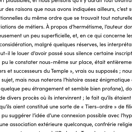
t plausibles, et nous pensons qu’il y aurait tout avant
r des raisons que nous avons indiquées ailleurs, c’est
itionnelles du même ordre que se trouvait tout nature
initiations de métiers. À propos d’hermétisme, l’auteur
sement un peu superficielle, et, en ce qui concerne les
 considération, malgré quelques réserves, les interpréta
t-il le louer d’avoir passé sous silence certaine inscript
s pu le constater nous-même sur place, était entièreme
ers et successeurs du Temple », vrais ou supposés ; nou
sujet, mais nous noterons l’histoire assez énigmatique
uelque peu étrangement et semble bien profane), don
de divers procès où ils intervinrent ; le fait qu’ils étaie
u’ils aient constitué une sorte de « Tiers-ordre » de fil
 pu suggérer l’idée d’une connexion possible avec l’hy
’une association extérieure quelconque, confrérie religie