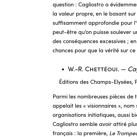
question : Cagliostro a évidemment
la valeur propre, en le basant su
suffisamment approfondie pour l’
peut-être qu’on puisse soulever u
des conséquences excessives ; en ce
chances pour que la vérité sur c
W.-R. Chettéoui
. —
Cag
Éditions des Champs-Elysées, P
Parmi les nombreuses pièces de théâ
appelait les « visionnaires », nom
organisations initiatiques, aussi b
Cagliostro semble avoir attiré plus
français : la première,
Le Trompe