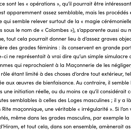
 ce sont les « opérations », qu’il pourrait être intéress
nt est apparemment assez semblable, mais les procédés 
e qui semble relever surtout de la « magie cérémonielle »
nés sous le nom de « Colombes »), s’apparente aussi au
e, tout cela pourrait donner lieu à d’assez graves objec
re des grades féminins : ils conservent en grande part
ci ne représentait à vrai dire qu’un simple simulacre d
mes qui reprochaient à la Maçonnerie de les négliger, 
 rôle étant limité à des choses d’ordre tout extérieur, te
e aux œuvres de bienfaisance. Au contraire, il semble 
une initiation réelle, ou du moins ce qu’il considérait co
utes semblables à celles des Loges masculines ; il y a 
n Rite maçonnique, une véritable « irrégularité ». Si l’on 
etés, même dans les grades masculins, par exemple la s
d’Hiram, et tout cela, dans son ensemble, amènerait a