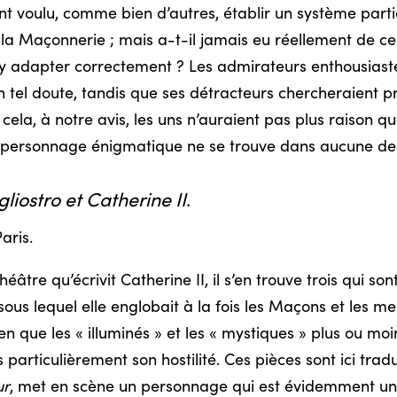
 voulu, comme bien d’autres, établir un système particul
r la Maçonnerie ; mais a-t-il jamais eu réellement de c
y adapter correctement ? Les admirateurs enthousiaste
n tel doute, tandis que ses détracteurs chercheraient p
la, à notre avis, les uns n’auraient pas plus raison que 
e personnage énigmatique ne se trouve dans aucune de
liostro et Catherine II
.
aris.
tre qu’écrivit Catherine II, il s’en trouve trois qui sont
 sous lequel elle englobait à la fois les Maçons et les 
ien que les « illuminés » et les « mystiques » plus ou mo
 particulièrement son hostilité. Ces pièces sont ici trad
ur
, met en scène un personnage qui est évidemment une 