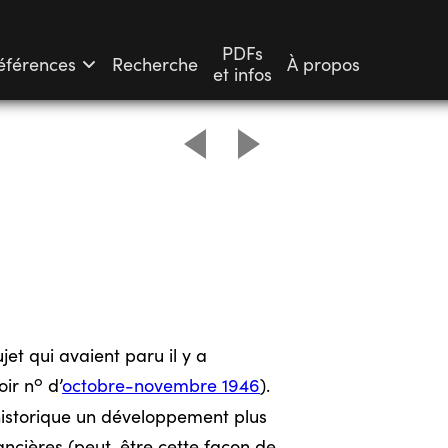
PDFs
éférences
Recherche
À propos
et infos
et qui avaient paru il y a
o
ir n
d’
octobre-novembre 1946
).
 historique un développement plus
nancières (peut-être cette façon de