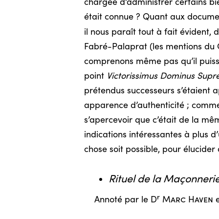
chargée d’administrer certains bie
était connue ? Quant aux documen
il nous paraît tout à fait évident
Fabré-Palaprat (les mentions du Ca
comprenons même pas qu’il puisse y
point
Victorissimus Dominus Sup
prétendus successeurs s’étaient 
apparence d’authenticité ; commen
s’apercevoir que c’était de la même
indications intéressantes à plus 
chose soit possible, pour élucider
Rituel de la Maçonneri
r
Annoté par le D
Marc Haven
e