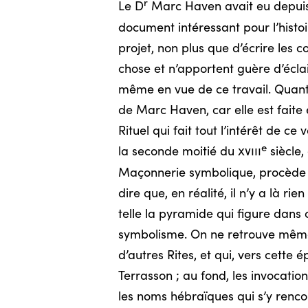
r
Le D
Marc Haven avait eu depuis l
document intéressant pour l’histoi
projet, non plus que d’écrire les 
chose et n’apportent guère d’éclai
même en vue de ce travail. Quant 
de Marc Haven, car elle est faite 
Rituel qui fait tout l’intérêt de 
e
la seconde moitié du
xviii
siècle,
Maçonnerie symbolique, procède d’
dire que, en réalité, il n’y a là r
telle la pyramide qui figure dans c
symbolisme. On ne retrouve même 
d’autres Rites, et qui, vers cette 
Terrasson ; au fond, les invocatio
les noms hébraïques qui s’y renco