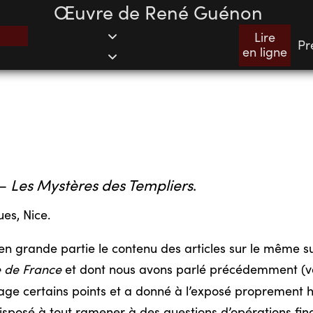
Œuvre de René Guénon
Lire
Pr
en ligne
 —
Les Mystères des Templiers
.
es, Nice.
en grande partie le contenu des articles sur le même suj
 de France
et dont nous avons parlé précédemment (vo
ntage certains points et a donné à l’exposé proprement
i disposé à tout ramener à des questions d’opérations fi