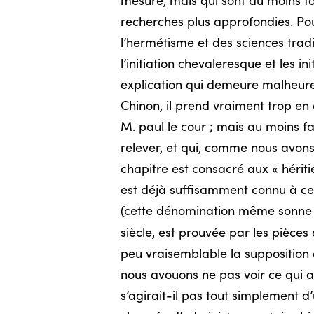
mesure, mais qui sont du moins for
recherches plus approfondies. Pou
l’hermétisme et des sciences trad
l’initiation chevaleresque et les 
explication qui demeure malheureu
Chinon, il prend vraiment trop en
M. paul le cour ; mais au moins fau
relever, et qui, comme nous avon
chapitre est consacré aux « hériti
est déjà suffisamment connu à ce 
(cette dénomination même sonne q
siècle, est prouvée par les pièces 
peu vraisemblable la supposition q
nous avouons ne pas voir ce qui a
s’agirait-il pas tout simplement d