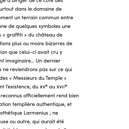
age à diriger de ce côté des
 surtout dans le domaine de
llement un terrain commun entre
 donne de quelques symboles une
 « graffiti » du château de
tions plus ou moins bizarres de
ion que celui-ci avait cru y
nt imaginaire… Un dernier
s ne reviendrons pas sur ce qui
 des « Messieurs du Temple »
e
e
t l’existence, du
xv
au
xvii
nt reconnus officiellement rend bien
iation templière authentique, et
pothétique Larmenius ; ne
use ou autre, qui aurait été