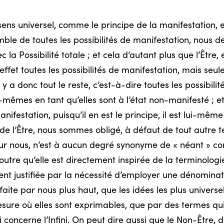
, au sens universel, comme le principe de la manifestat
le de toutes les possibilités de manifestation, nous de
ec la Possibilité totale ; et cela d’autant plus que l’Être
fet toutes les possibilités de manifestation, mais seul
l y a donc tout le reste, c’est-à-dire toutes les possibil
-mêmes en tant qu’elles sont à l’état non-manifesté ; et
nifestation, puisqu’il en est le principe, il est lui-mê
 de l’Être, nous sommes obligé, à défaut de tout autre t
our nous, n’est à aucun degré synonyme de « néant » com
outre qu’elle est directement inspirée de la terminolog
ent justifiée par la nécessité d’employer une dénomina
faite par nous plus haut, que les idées les plus universe
sure où elles sont exprimables, que par des termes qui
i concerne l’Infini. On peut dire aussi que le Non-Être,