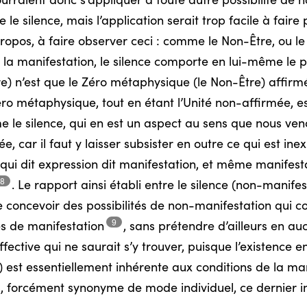
rraient donc s’appliquer à toute autre possibilité de 
silence, mais l’application serait trop facile à faire pour
ropos, à faire observer ceci : comme le Non-Être, ou 
e la manifestation, le silence comporte en lui-même le p
e) n’est que le Zéro métaphysique (le Non-Être) affirmé,
éro métaphysique, tout en étant l’Unité non-affirmée, es
 le silence, qui en est un aspect au sens que nous veno
 car il faut y laisser subsister en outre ce qui est ine
 qui dit expression dit manifestation, et même manifest
8
.
Le rapport ainsi établi entre le silence (non-manifes
 concevoir des possibilités de non-manifestation qui c
9
és de
manifestation
,
sans prétendre d’ailleurs en auc
fective qui ne saurait s’y trouver, puisque l’existence en
 est essentiellement inhérente aux conditions de la man
 cas, forcément synonyme de mode individuel, ce dernier 