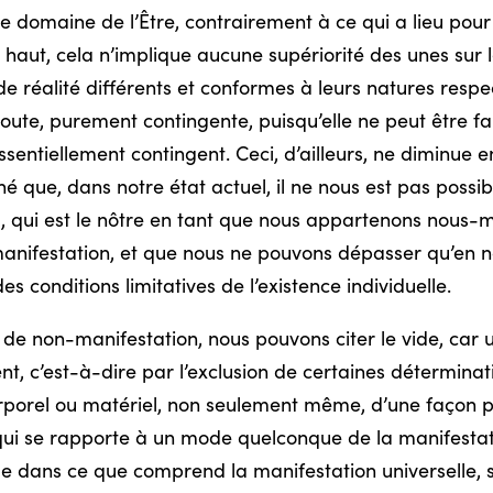
e domaine de l’Être, contrairement à ce qui a lieu pour 
haut, cela n’implique aucune supériorité des unes sur le
 réalité différents et conformes à leurs natures respec
oute, purement contingente, puisqu’elle ne peut être fa
sentiellement contingent. Ceci, d’ailleurs, ne diminue e
né que, dans notre état actuel, il ne nous est pas possi
là, qui est le nôtre en tant que nous appartenons nou
manifestation, et que nous ne pouvons dépasser qu’en n
s conditions limitatives de l’existence individuelle.
 non-manifestation, nous pouvons citer le vide, car une
 c’est-à-dire par l’exclusion de certaines détermination
rporel ou matériel, non seulement même, d’une façon pl
 qui se rapporte à un mode quelconque de la manifestat
ide dans ce que comprend la manifestation universelle,