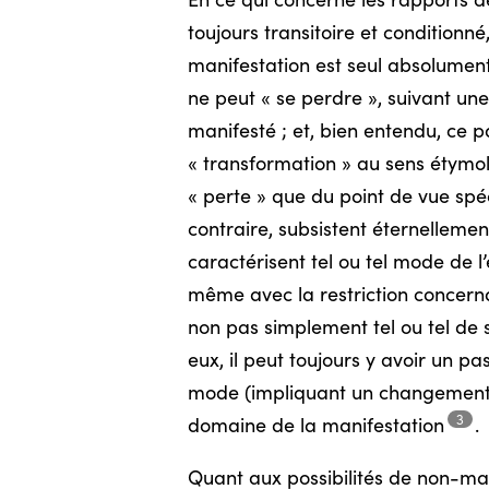
En ce qui concerne les rapports de
toujours transitoire et conditionn
manifestation est seul absolume
ne peut « se perdre », suivant u
manifesté ; et, bien entendu, ce p
« transformation » au sens étymol
« perte » que du point de vue spéc
contraire, subsistent éternellemen
caractérisent tel ou tel mode de l
même avec la restriction concernan
non pas simplement tel ou tel de se
eux, il peut toujours y avoir un p
mode (impliquant un changement c
3
domaine de la
manifestation
.
Quant aux possibilités de non-man