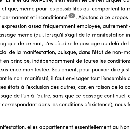
 l’Être et du Non-Être, il est essentiel de remarquer qu
é, et que, même pour les possibilités qui comportent la m
2
nt permanent et
inconditionné
.
Ajoutons à ce propos 
ne expression assez fréquemment employée, autrement 
assage même (qui, lorsqu’il s’agit de la manifestation i
ogique de ce mot, c’est-à-dire le passage au delà de l
ial de la manifestation, puisque, dans l’état de non-ma
t en principe, indépendamment de toutes les conditions p
’existence manifestée. Seulement, pour pouvoir dire jus
t le non-manifesté, il faut envisager tout l’ensemble d
s états à l’exclusion des autres, car, en raison de la c
assage de l’un à l’autre, sans que ce passage continuel
orrespondant dans les conditions d’existence), nous 
ifestation, elles appartiennent essentiellement au Non