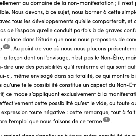
iellement au domaine de la non-manifestation ; il n’est
ible. Nous devons, à ce sujet, nous borner à cette simp
e avec tous les développements qu’elle comporterait, et 
pos de l’espace qu’elle conduit parfois à de graves
conf
leur place dans l’étude que nous nous proposons de co
6
e
.
Au point de vue où nous nous plaçons présentem
it la façon dont on l’envisage, n’est pas le Non-Être, 
-dire une des possibilités qu’il renferme et qui sont aut
ui-ci, même envisagé dans sa totalité, ce qui montre bi
s qu’une telle possibilité constitue un aspect du Non-Être
if, ce mode s’appliquant exclusivement à la manifestati
fectivement cette possibilité qu’est le vide, ou toute
xpression toute négative : cette remarque, tout à fait
7
core l’emploi que nous faisons de ce
terme
.