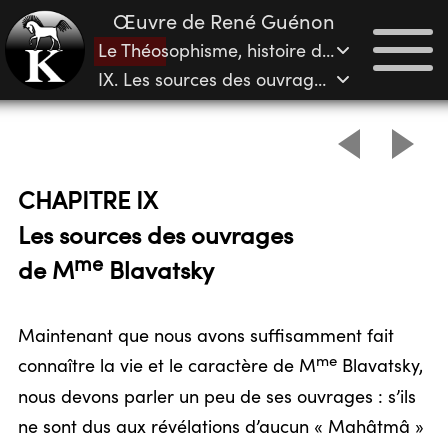
Œuvre de René Guénon
Le Théosophisme, histoire d’une pseudo-religion
me
IX. Les sources des ouvrages de M
Blava
CHAPITRE IX
Les sources des ouvrages
me
de M
Blavatsky
Maintenant que nous avons suffisamment fait
me
connaître la vie et le caractère de M
Blavatsky,
nous devons parler un peu de ses ouvrages : s’ils
ne sont dus aux révélations d’aucun « Mahâtmâ »