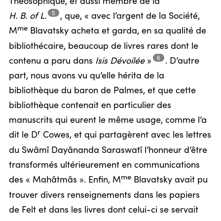
Théosophique, et aussi membre de la
5
H. B. of L.
,
que, « avec l’argent de la Société,
me
M
Blavatsky acheta et garda, en sa qualité de
bibliothécaire, beaucoup de livres rares dont le
6
contenu a paru dans
Isis
Dévoilée
»
.
D’autre
part, nous avons vu qu’elle hérita de la
bibliothèque du baron de Palmes, et que cette
bibliothèque contenait en particulier des
manuscrits qui eurent le même usage, comme l’a
r
dit le D
Cowes, et qui partagèrent avec les lettres
du Swâmî Dayânanda Saraswatî l’honneur d’être
transformés ultérieurement en communications
me
des « Mahâtmâs ». Enfin, M
Blavatsky avait pu
trouver divers renseignements dans les papiers
de Felt et dans les livres dont celui-ci se servait