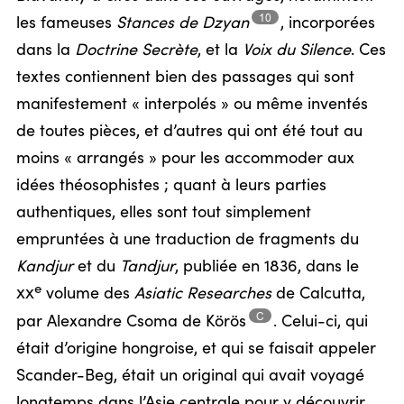
10
les fameuses
Stances de
Dzyan
,
incorporées
dans la
Doctrine Secrète
, et la
Voix du Silence
. Ces
textes contiennent bien des passages qui sont
manifestement « interpolés » ou même inventés
de toutes pièces, et d’autres qui ont été tout au
moins « arrangés » pour les accommoder aux
idées théosophistes ; quant à leurs parties
authentiques, elles sont tout simplement
empruntées à une traduction de fragments du
Kandjur
et du
Tandjur
, publiée en 1836, dans le
e
xx
volume des
Asiatic Researches
de Calcutta,
C
par Alexandre Csoma de
Körös
.
Celui-ci, qui
était d’origine hongroise, et qui se faisait appeler
Scander-Beg, était un original qui avait voyagé
longtemps dans l’Asie centrale pour y découvrir,