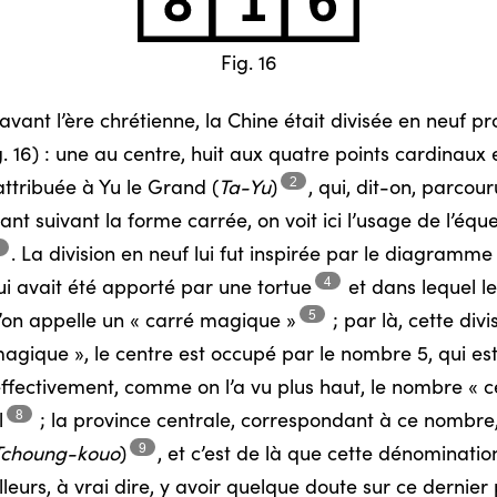
Fig. 16
 avant l’ère chrétienne, la Chine était divisée en neuf
pr
. 16) : une au centre, huit aux quatre points cardinaux 
2
 attribuée à Yu le Grand
(
Ta-Yu
)
,
qui, dit-on, parcou
uant suivant la forme carrée, on voit ici l’usage de l’éq
3
.
La division en neuf lui fut inspirée par le diagramm
4
 lui avait été apporté par une
tortue
et dans lequel l
5
’on appelle un « carré
magique »
;
par là, cette divi
gique », le centre est occupé par le nombre 5, qui est
effectivement, comme on l’a vu plus haut, le nombre « 
8
l
;
la province centrale, correspondant à ce nombre, 
9
Tchoung-kouo
)
,
et c’est de là que cette dénomination
ailleurs, à vrai dire, y avoir quelque doute sur ce dernie