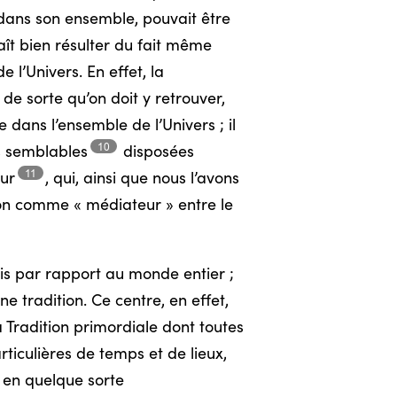
 dans son ensemble, pouvait être
ît bien résulter du fait même
 l’Univers. En effet, la
 de sorte qu’on doit y retrouver,
e dans l’ensemble de l’Univers ; il
10
s
semblables
disposées
11
ur
,
qui, ainsi que nous l’avons
ion comme « médiateur » entre le
nois par rapport au monde entier ;
ne tradition. Ce centre, en effet,
a Tradition primordiale dont toutes
ticulières de temps et de lieux,
t en quelque sorte