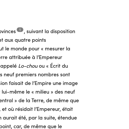
1
ovinces
,
suivant la disposition
et aux quatre points
rut le monde pour « mesurer la
uerre attribuée à l’Empereur
e appelé
Lo-chou
ou « Écrit du
es neuf premiers nombres sont
sion faisait de l’Empire une image
 lui-même le « milieu » des neuf
central » de la Terre, de même que
et où résidait l’Empereur, était
 aurait été, par la suite, étendue
r point, car, de même que le