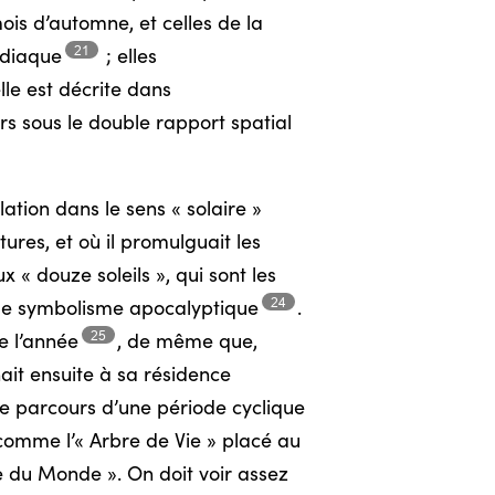
ois d’automne, et celles de la
21
diaque
;
elles
lle est décrite dans
rs sous le double rapport spatial
ation dans le sens « solaire »
ures, et où il promulguait les
x « douze soleils », qui sont les
24
s le symbolisme
apocalyptique
.
25
de
l’année
,
de même que,
nait ensuite à sa résidence
le parcours d’une période cyclique
, comme l’« Arbre de Vie » placé au
xe du Monde ». On doit voir assez