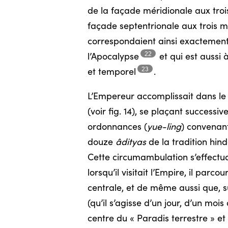
de la façade méridionale aux trois
façade septentrionale aux trois 
correspondaient ainsi exactement 
22
l’Apocalypse
et qui est aussi 
23
et
temporel
.
L’Empereur accomplissait dans l
(voir fig. 14), se plaçant success
ordonnances (
yue-ling
) convenant
douze
âdityas
de la tradition hind
Cette circumambulation s’effectua
lorsqu’il visitait l’Empire, il par
centrale, et de même aussi que, s
(qu’il s’agisse d’un jour, d’un mo
centre du « Paradis terrestre » et