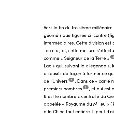
Vers la fin du troisième millénaire
géométrique figurée ci-contre (fig
intermédiaires. Cette division est
Terre » ; et, cette mesure s’effect
comme « Seigneur de la
Terre »
Lac » qui, suivant la « légende »,
disposés de façon à former ce qu
6
de
l’Univers
.
Dans ce « carré ma
7
premiers
nombres
,
et qui est 
6 est le nombre « central » du
Cie
appelée « Royaume du Milieu »
(
à la Chine tout entière. Il peut d’