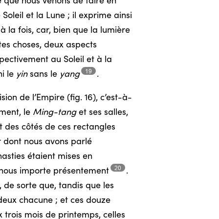
e que nous venons de faire en
leil et la Lune ; il exprime ainsi
 la fois, car, bien que la lumière
utes choses, deux aspects
pectivement au Soleil et à la
19
i le
yin
sans le
yang
.
on de l’Empire (fig. 16), c’est-à-
ement, le
Ming-tang
et ses salles,
rt des côtés de ces rectangles
r dont nous avons parlé
asties étaient mises en
20
l nous importe
présentement
.
, de sorte que, tandis que les
t deux chacune ; et ces douze
 trois mois de printemps, celles