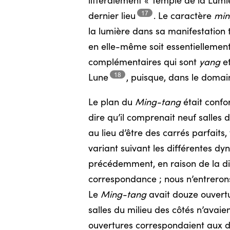
littéralement « Temple de la Lum
17
dernier
lieu
.
Le caractère
min
la lumière dans sa manifestation to
en elle-même soit essentiellemen
complémentaires qui sont
yang
e
18
Lune
,
puisque, dans le domain
Le plan du
Ming-tang
était confor
dire qu’il comprenait neuf salles
au lieu d’être des carrés parfaits
variant suivant les différentes 
précédemment, en raison de la dif
correspondance ; nous n’entrerons 
Le
Ming-tang
avait douze ouvertur
salles du milieu des côtés n’avaie
ouvertures correspondaient aux do