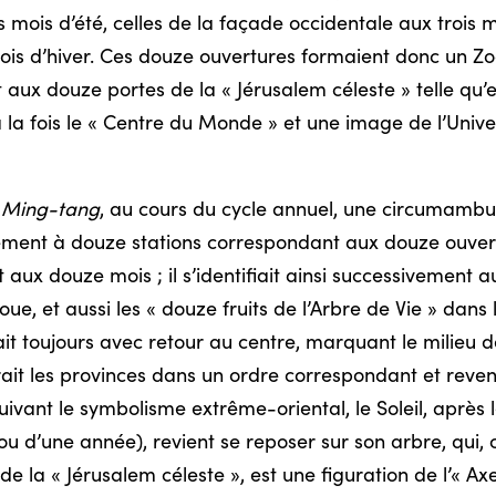
 mois d’été, celles de la façade occidentale aux trois m
mois d’hiver. Ces douze ouvertures formaient donc un
Zo
aux douze portes de la « Jérusalem céleste » telle qu’e
à la fois le « Centre du Monde » et une image de l’Unive
e
Ming-tang
, au cours du cycle annuel, une circumambul
ivement à douze stations correspondant aux douze ouvert
 aux douze mois ; il s’identifiait ainsi successivement au
oue, et aussi les « douze fruits de l’Arbre de Vie » dan
it toujours avec retour au centre, marquant le milieu 
courait les provinces dans un ordre correspondant et reve
uivant le symbolisme extrême-oriental, le Soleil, après 
is ou d’une année), revient se reposer sur son arbre, qui
 de la « Jérusalem céleste », est une figuration de l’« A