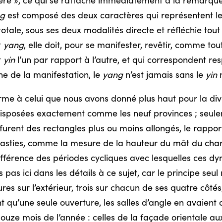
ière », ce qui se rattache immédiatement à la remarqu
g
est composé des deux caractères qui représentent le So
tale, sous ses deux modalités directe et réfléchie tout à
t
yang
, elle doit, pour se manifester, revêtir, comme to
t
yin
l’un par rapport à l’autre, et qui correspondent res
e de la manifestation, le
yang
n’est jamais sans le
yin
n
me à celui que nous avons donné plus haut pour la divisi
 disposées exactement comme les neuf provinces ; seul
, furent des rectangles plus ou moins allongés, le rappo
dynasties, comme la mesure de la hauteur du mât du cha
férence des périodes cycliques avec lesquelles ces dyn
pas ici dans les détails à ce sujet, car le principe seu
es sur l’extérieur, trois sur chacun de ses quatre côtés
nt qu’une seule ouverture, les salles d’angle en avaien
uze mois de l’année : celles de la façade orientale aux