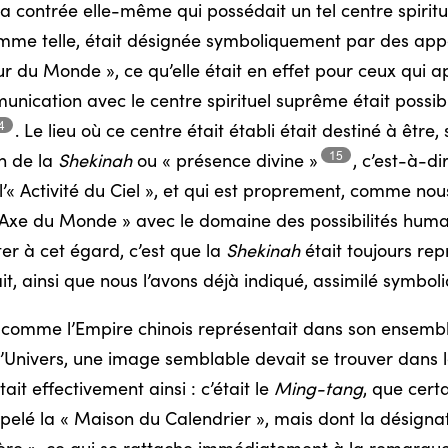
a contrée elle-même qui possédait un tel centre spirituel,
mme telle, était désignée symboliquement par des appel
du Monde », ce qu’elle était en effet pour ceux qui ap
ommunication avec le centre spirituel suprême était possi
4
.
Le lieu où ce centre était établi était destiné à être
15
on de la
Shekinah
ou « présence
divine »
,
c’est-à-di
l’« Activité du Ciel », et qui est proprement, comme nous 
« Axe du Monde » avec le domaine des possibilités
huma
er à cet égard, c’est que la
Shekinah
était toujours re
, ainsi que nous l’avons déjà indiqué, assimilé symbol
, comme l’Empire chinois représentait dans son ensemble,
l’Univers, une image semblable devait se trouver dans le 
ait effectivement ainsi : c’était le
Ming-tang
, que cert
pelé la « Maison du Calendrier », mais dont la désignatio