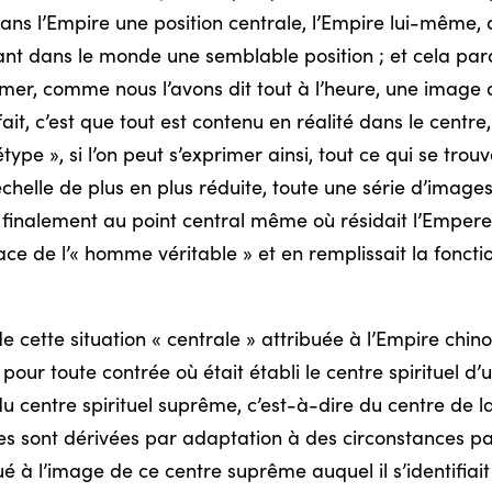
ns l’Empire une position centrale, l’Empire lui-même,
nt dans le monde une semblable position ; et cela para
rmer, comme nous l’avons dit tout à l’heure, une image de
it, c’est que tout est contenu en réalité dans le centre,
ype », si l’on peut s’exprimer ainsi, tout ce qui se trouv
échelle de plus en plus réduite, toute une série d’image
 finalement au point central même où résidait
l’Empere
ce de l’« homme véritable » et en remplissait la fonct
 de cette situation « centrale » attribuée à l’Empire chi
 pour toute contrée où était établi le centre spirituel d’u
u centre spirituel suprême, c’est-à-dire du centre de l
res sont dérivées par adaptation à des circonstances par
tué à l’image de ce centre suprême auquel il s’identifiai